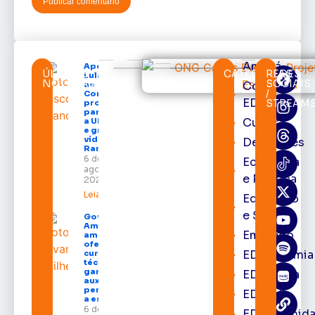
Amapá
Após veto,
ÚLTIMAS
CATEGORIAS
REDES
Lula envia
NOTÍCIAS
SOCIAIS
Cortes
ao
/
Congresso
EDcast
STREAM
projeto
para criar
Cultura
a UNIFRON
e grava
vídeo para
Destaques
Randolfe
6 de
Economia
agosto de
e Política
2026
Leia mais »
Educação
e Saúde
Governo do
Amapá
Emprego
amplia
oferta de
EDacademia
cursos
técnicos e
garante
EDbrasília
auxílio
permanência
EDcast
a estudantes
6 de agosto
EDcomunid