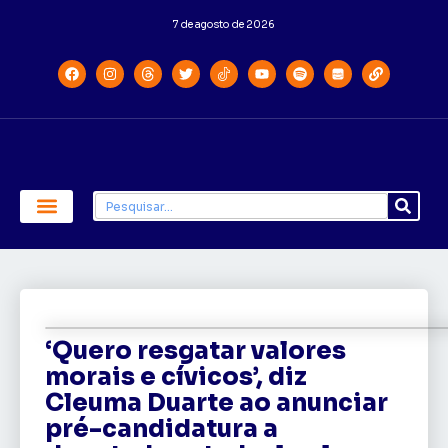
7 de agosto de 2026
Economia e Política
Saúde e Educação
‘Quero resgatar valores
morais e cívicos’, diz
Cleuma Duarte ao anunciar
pré-candidatura a