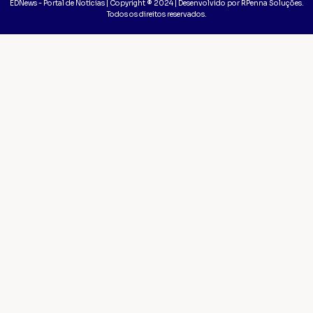
EDNews - Portal de Notícias | Copyright ® 2024 | Desenvolvido por RPenna Soluções.
Todos os direitos reservados.