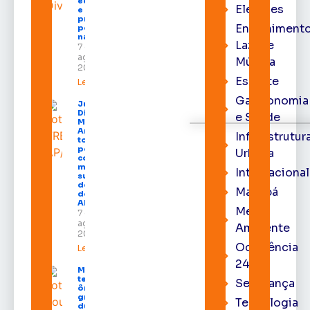
economia
Eleições
e aumenta
procura
Entrenimento
por hotéis
na capital
Lazer e
7 de
agosto de
Música
2026
Esporte
Leia mais »
Gastronomia
Juiz
Diego
e Saúde
Moura de
Araújo
Infraestrutur
toma
posse
Urbana
como
membro
Internacional
substituto
do Pleno
Macapá
do TRE-
AP
Meio
7 de
agosto de
Ambiente
2026
Ocorrência
Leia mais »
24h
Macapá
terá
Segurança
ônibus
gratuitos
Tecnologia
durante a