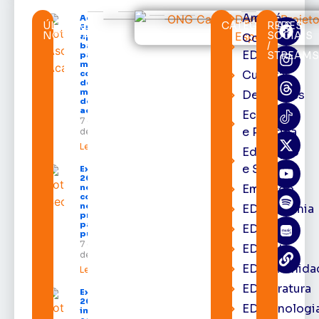
Amapá
Acácio
ÚLTIMAS
CATEGORIAS
REDES
Favacho
NOTÍCIAS
SOCIAIS
Cortes
apresenta
/
balanço
EDcast
STREAM
parcial do
mandato
Cultura
com mais
de R$ 668
milhões
Destaques
destinados
ao Amapá
Economia
7 de agosto
e Política
de 2026
Leia mais »
Educação
e Saúde
Expofeira
2026 começa
Emprego
neste sábado
com shows,
negócios e
EDacademia
programação
para todos os
EDbrasília
públicos
7 de agosto
EDcast
de 2026
EDcomunida
Leia mais »
EDliteratura
Expofeira
2026
EDtecnologi
impulsiona