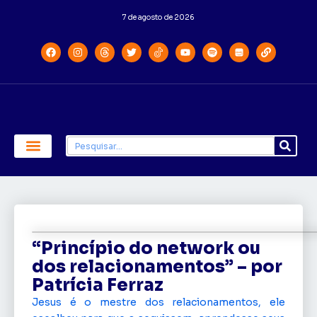
7 de agosto de 2026
Economia e Política
Saúde e Educação
“Princípio do network ou
dos relacionamentos” – por
Patrícia Ferraz
Jesus é o mestre dos relacionamentos, ele