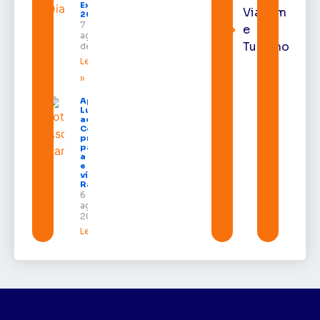
Expofeira
Viagem
2026
7 de
e
agosto
Turismo
de 2026
Leia mais
»
Após veto,
Lula envia
ao
Congresso
projeto
para criar
a UNIFRON
e grava
vídeo para
Randolfe
6 de
agosto de
2026
Leia mais »