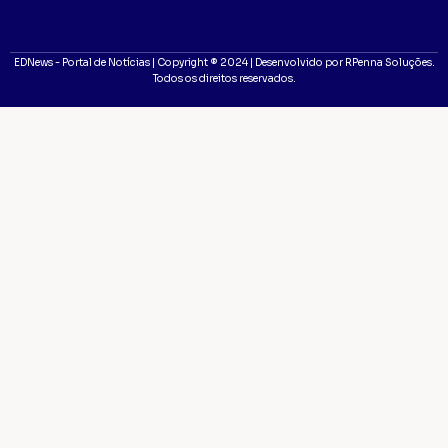
EDNews - Portal de Notícias | Copyright ® 2024 | Desenvolvido por RPenna Soluções.
Todos os direitos reservados.