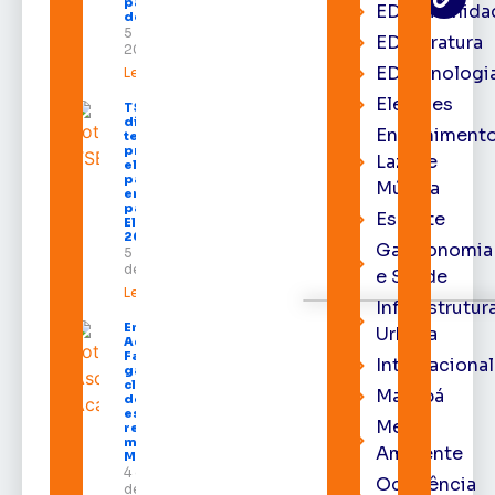
para empresas
EDcomunida
do Amapá
5 de agosto de
EDliteratura
2026
EDtecnologi
Leia mais »
Eleições
TSE define
divisão do
Entrenimento
tempo de
propaganda
Lazer e
eleitoral e
participação
Música
em debates
para as
Esporte
Eleições
2026
Gastronomia
5 de agosto
de 2026
e Saúde
Leia mais »
Infraestrutur
Emenda de
Urbana
Acácio
Favacho
Internacional
garante
climatização
Macapá
de todas as
escolas da
Meio
rede
municipal de
Ambiente
Macapá
4 de agosto
Ocorrência
de 2026