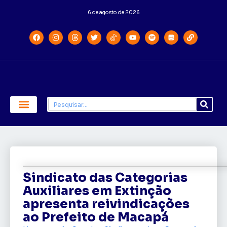
6 de agosto de 2026
Economia e Política
Saúde e Educação
Sindicato das Categorias
Auxiliares em Extinção
apresenta reivindicações
ao Prefeito de Macapá