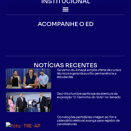
INSTITUCIONAL
ACOMPANHE O ED
NOTÍCIAS RECENTES
Governo do Amapá amplia oferta de cursos
técnicos e garante auxílio permanência a
estudantes
Davi Alcolumbre participa da abertura da
exposição ‘O Caminho do Voto’ no Senado
Convenções partidárias chegam ao fim e
calendário eleitoral avança para registro de
candidaturas