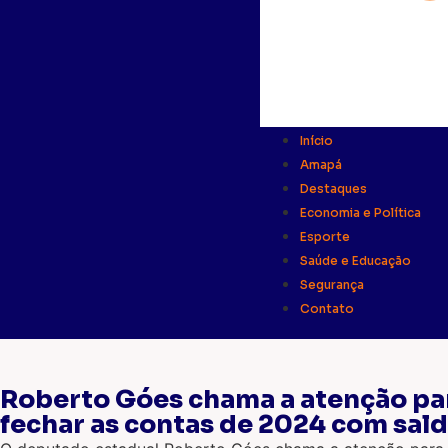
Início
Amapá
Destaques
Economia e Política
Esporte
Saúde e Educação
Segurança
Contato
Roberto Góes chama a atenção par
fechar as contas de 2024 com sald