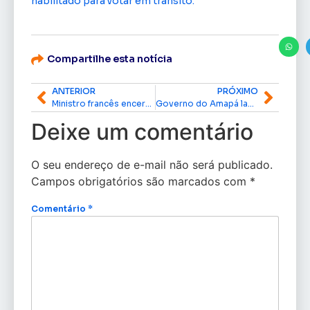
habilitado para votar em trânsito.
Compartilhe esta notícia
ANTERIOR
PRÓXIMO
Ministro francês encerra missão diplomática no Amapá com acordo que elimina exigência de visto para a Guiana Francesa
Governo do Amapá lança programa Ronda Minibox para reforçar segurança de pequenos comércios
Deixe um comentário
O seu endereço de e-mail não será publicado.
Campos obrigatórios são marcados com
*
Comentário
*