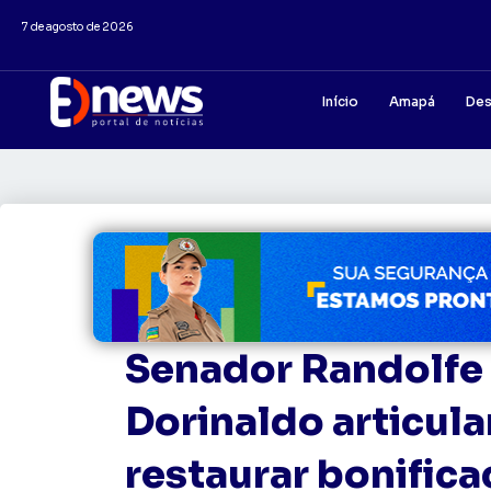
7 de agosto de 2026
Início
Amapá
Des
Senador Randolfe
Dorinaldo articul
restaurar bonifica