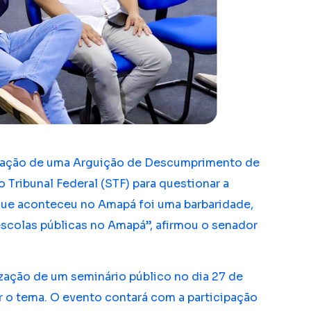
paração de uma Arguição de Descumprimento de
Tribunal Federal (STF) para questionar a
que aconteceu no Amapá foi uma barbaridade,
scolas públicas no Amapá”, afirmou o senador
lização de um seminário público no dia 27 de
er o tema. O evento contará com a participação