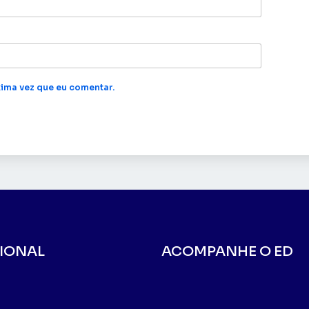
ima vez que eu comentar.
CIONAL
ACOMPANHE O ED