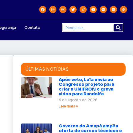
egurança
Contato
ÚLTIMAS NOTÍCIAS
Após veto, Lula envia ao
Congresso projeto para
criar a UNIFRON e grava
vídeo para Randolfe
6 de agosto de 2026
Leia mais »
Governo do Amapá amplia
oferta de cursos técnicos e