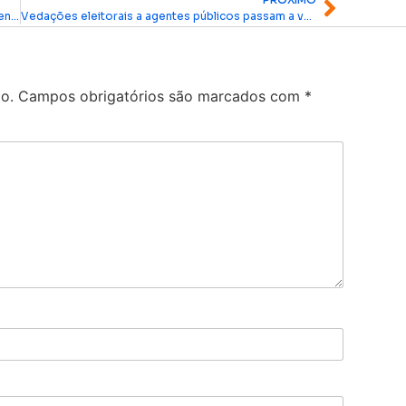
TCE do Amapá comemora 35 anos com homenagens e entrega de medalha de mérito
Vedações eleitorais a agentes públicos passam a valer a partir desta quarta para nova eleição em Oiapoque
o.
Campos obrigatórios são marcados com
*