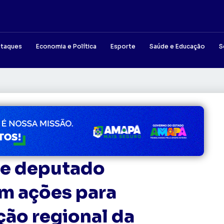
taques
Economia e Política
Esporte
Saúde e Educação
S
 e deputado
am ações para
ção regional da