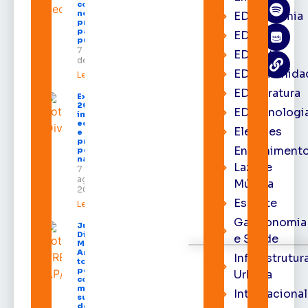
com shows,
negócios e
EDacademia
programação
para todos os
EDbrasília
públicos
7 de agosto
EDcast
de 2026
EDcomunida
Leia mais »
EDliteratura
Expofeira
2026
EDtecnologi
impulsiona
economia
Eleições
e aumenta
procura
Entrenimento
por hotéis
na capital
Lazer e
7 de
agosto de
Música
2026
Esporte
Leia mais »
Gastronomia
Juiz
Diego
e Saúde
Moura de
Araújo
Infraestrutur
toma
posse
Urbana
como
membro
Internacional
substituto
do Pleno