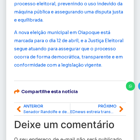
processo eleitoral, prevenindo o uso indevido da
máquina pública e assegurando uma disputa justa
e equilibrada.
A nova eleição municipal em Oiapoque está
marcada para o dia 12 de abril, e a Justiça Eleitoral
segue atuando para assegurar que o processo
ocorra de forma democrática, transparente e em
conformidade com a legislação vigente.
Compartilhe esta notícia
ANTERIOR
PRÓXIMO
Senador Randolfe e deputado Dorinaldo articulam ações para restaurar bonificação regional da UNIFAP
EDnews estreia transmissão ao vivo no Amapazão 2026 com jogo histórico no interior do Estado
Deixe um comentário
O seu endereço de e-mail não será publicado.