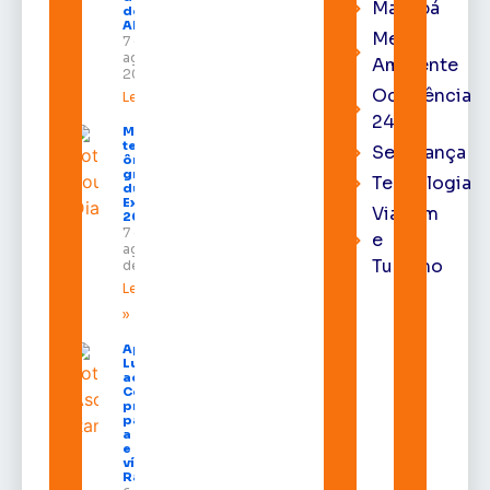
Macapá
do TRE-
AP
Meio
7 de
agosto de
Ambiente
2026
Ocorrência
Leia mais »
24h
Macapá
terá
Segurança
ônibus
gratuitos
Tecnologia
durante a
Expofeira
Viagem
2026
7 de
e
agosto
Turismo
de 2026
Leia mais
»
Após veto,
Lula envia
ao
Congresso
projeto
para criar
a UNIFRON
e grava
vídeo para
Randolfe