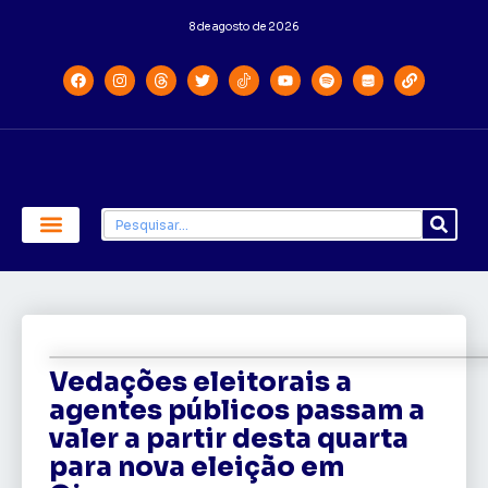
8 de agosto de 2026
Economia e Política
Saúde e Educação
Vedações eleitorais a
agentes públicos passam a
valer a partir desta quarta
para nova eleição em