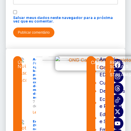
Salvar meus dados neste navegador para a próxima
vez que eu comentar.
Amapá
Acácio
ÚLTIMAS
CATEGORIAS
REDES
Favacho
NOTÍCIAS
SOCIAIS
Cortes
apresenta
/
balanço
EDcast
STREAM
parcial do
mandato
Cultura
com mais
de R$ 668
milhões
Destaques
destinados
ao Amapá
Economia
7 de agosto
e Política
de 2026
Leia mais »
Educação
e Saúde
Expofeira
2026 começa
Emprego
neste sábado