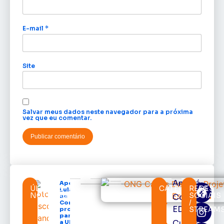
E-mail
*
Site
Salvar meus dados neste navegador para a próxima
vez que eu comentar.
Amapá
Após veto,
ÚLTIMAS
CATEGORIAS
REDES
Lula envia
NOTÍCIAS
SOCIAIS
Cortes
ao
/
Congresso
EDcast
STREAM
projeto
para criar
Cultura
a UNIFRON