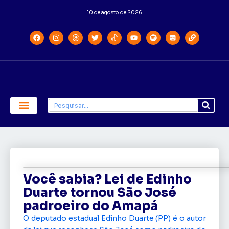
10 de agosto de 2026
Economia e Política
Saúde e Educação
Você sabia? Lei de Edinho
Duarte tornou São José
padroeiro do Amapá
O deputado estadual Edinho Duarte (PP) é o autor