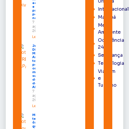
Urbana
economia
e aumenta
Internacional
procura
por hotéis
Macapá
na capital
7 de
Meio
agosto de
2026
Ambiente
Leia mais »
Ocorrência
Juiz
24h
Diego
Moura de
Segurança
Araújo
toma
Tecnologia
posse
como
Viagem
membro
substituto
e
do Pleno
do TRE-
Turismo
AP
7 de
agosto de
2026
Leia mais »
Macapá
terá
ônibus
gratuitos