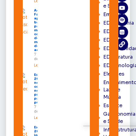
Leia mais »
e Saúde
Acácio
Emprego
Favacho
apresenta
EDacademia
balanço
parcial do
mandato
EDbrasília
com mais
de R$ 668
EDcast
milhões
destinados
EDcomunida
ao Amapá
7 de agosto
EDliteratura
de 2026
EDtecnologi
Leia mais »
Eleições
Expofeira
2026 começa
Entrenimento
neste sábado
com shows,
Lazer e
negócios e
programação
Música
para todos os
públicos
Esporte
7 de agosto
de 2026
Gastronomia
Leia mais »
e Saúde
Expofeira
Infraestrutur
2026
impulsiona