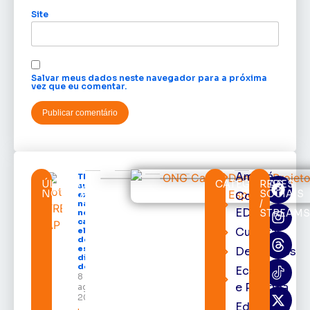
Site
Salvar meus dados neste navegador para a próxima
vez que eu comentar.
Amapá
TRE-AP
ÚLTIMAS
CATEGORIAS
REDES
suspende
NOTÍCIAS
SOCIAIS
Cortes
expediente
/
na sede e
EDcast
STREAM
nos
cartórios
Cultura
eleitorais
de todo o
estado nos
Destaques
dias 10 e 11
de agosto
Economia
8 de
e Política
agosto de
2026
Educação