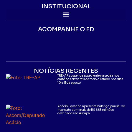
INSTITUCIONAL
ACOMPANHE O ED
NOTÍCIAS RECENTES
TRE-AP suspende expediente na sede e nos
cartórios eleitorais de todo o estado nos dias
10 e 11 de agosto
Acácio Favacho apresenta balanço parcial do
mandato com mais de R$ 668 milhões
destinados ao Amapá