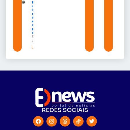
Expofeira 2026
reúne grandes
investidores
do setor de
óleo e gás e
amplia
oportunidades
para empresas
do Amapá
5 de agosto de
2026
Leia mais »
REDES SOCIAIS