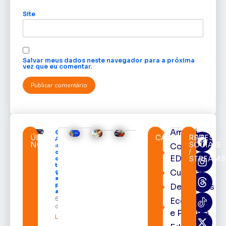
Site
Salvar meus dados neste navegador para a próxima
vez que eu comentar.
Amapá
Governo do
ÚLTIMAS
CATEGORIAS
REDES
Amapá
NOTÍCIAS
SOCIAIS
Cortes
amplia
/
oferta de
EDcast
STREAMS
cursos
técnicos e
Cultura
garante
auxílio
permanência
Destaques
a estudantes
6 de agosto
Economia
de 2026
e Política
Leia mais »