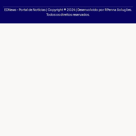
EDNews - Portal de Notícias | Copyright ® 2024 | Desenvolvido por RPenna Soluções.
Todos os direitos reservados.