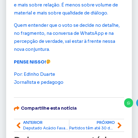
e mais sobre relação. É menos sobre volume de
material e mais sobre qualidade de diálogo.
Quem entender que o voto se decide no detalhe,
no fragmento, na conversa de WhatsApp e na
percepção de verdade, vai estar à frente nessa
nova conjuntura.
PENSE NISSO!
Por: Edinho Duarte
Jornalista e pedagogo
Compartilhe esta notícia
ANTERIOR
PRÓXIMO
Deputado Acácio Favacho garante R$ 995 mil para fortalecimento da coleta seletiva e limpeza pública em Mazagão
Partidos têm até 30 de junho para prestar contas à Justiça Eleitoral