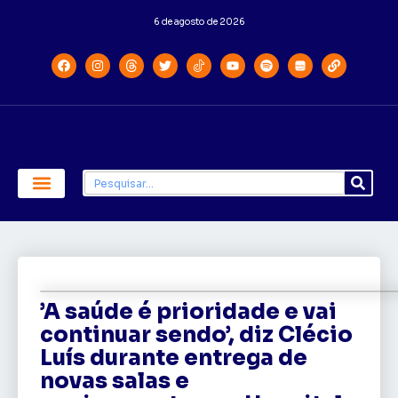
6 de agosto de 2026
Economia e Política
Saúde e Educação
’A saúde é prioridade e vai
continuar sendo’, diz Clécio
Luís durante entrega de
novas salas e