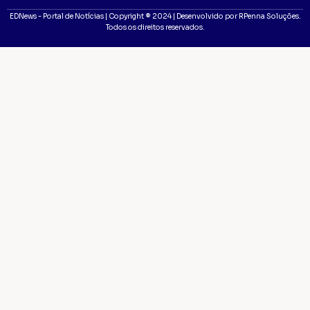
EDNews - Portal de Notícias | Copyright ® 2024 | Desenvolvido por RPenna Soluções.
Todos os direitos reservados.