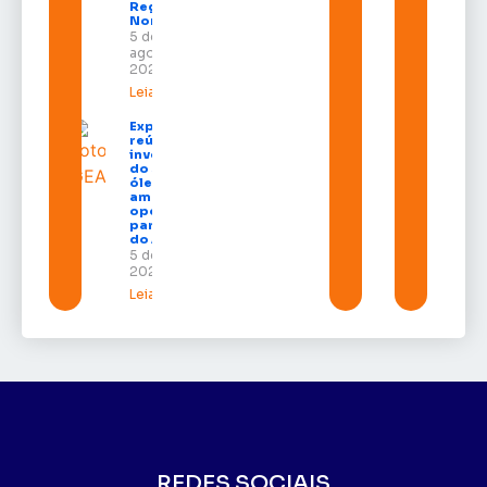
Região
Norte
5 de
agosto de
2026
Leia mais »
Expofeira 2026
reúne grandes
investidores
do setor de
óleo e gás e
amplia
oportunidades
para empresas
do Amapá
5 de agosto de
2026
Leia mais »
REDES SOCIAIS