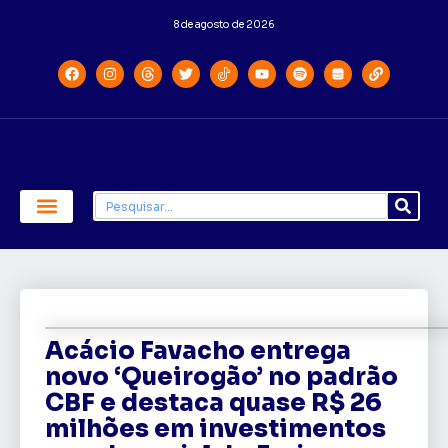
8 de agosto de 2026
Economia e Política
Saúde e Educação
Acácio Favacho entrega
novo ‘Queirogão’ no padrão
CBF e destaca quase R$ 26
milhões em investimentos