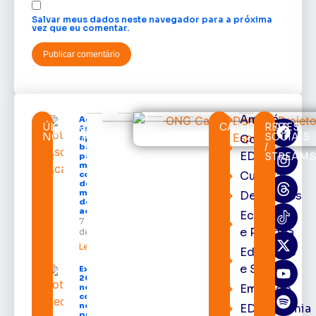
Salvar meus dados neste navegador para a próxima
vez que eu comentar.
Amapá
Acácio
ÚLTIMAS
CATEGORIAS
REDES
Favacho
NOTÍCIAS
SOCIAIS
Cortes
apresenta
/
balanço
EDcast
STREAM
parcial do
mandato
Cultura
com mais
de R$ 668
milhões
Destaques
destinados
ao Amapá
Economia
7 de agosto
e Política
de 2026
Leia mais »
Educação
e Saúde
Expofeira
2026 começa
Emprego
neste sábado
com shows,
negócios e
EDacademia
programação