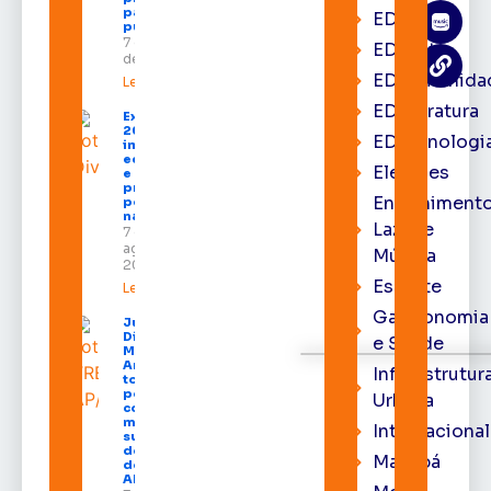
para todos os
EDbrasília
públicos
7 de agosto
EDcast
de 2026
EDcomunida
Leia mais »
EDliteratura
Expofeira
2026
EDtecnologi
impulsiona
economia
Eleições
e aumenta
procura
Entrenimento
por hotéis
na capital
Lazer e
7 de
agosto de
Música
2026
Esporte
Leia mais »
Gastronomia
Juiz
Diego
e Saúde
Moura de
Araújo
Infraestrutur
toma
posse
Urbana
como
membro
Internacional
substituto
do Pleno
Macapá
do TRE-
AP