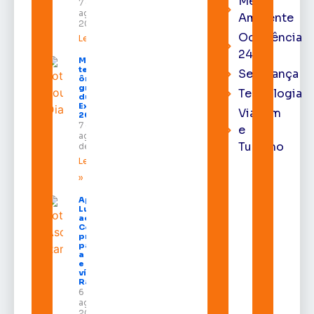
Meio
7 de
agosto de
Ambiente
2026
Ocorrência
Leia mais »
24h
Macapá
terá
Segurança
ônibus
gratuitos
Tecnologia
durante a
Expofeira
Viagem
2026
7 de
e
agosto
Turismo
de 2026
Leia mais
»
Após veto,
Lula envia
ao
Congresso
projeto
para criar
a UNIFRON
e grava
vídeo para
Randolfe
6 de
agosto de
2026