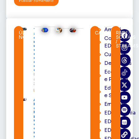
Amapá
TRE-AP
ÚLTIMAS
CATEGORIAS
REDES
suspende
NOTÍCIAS
SOCIAIS
Cortes
expediente
/
na sede e
EDcast
STREAMS
nos
cartórios
Cultura
eleitorais
de todo o
estado nos
Destaques
dias 10 e 11
de agosto
Economia
8 de
e Política
agosto de
2026
Educação
Leia mais »
e Saúde
Acácio
Emprego
Favacho
apresenta
EDacademia
balanço
parcial do
mandato
EDbrasília
com mais
de R$ 668
EDcast
milhões
destinados
EDcomunida