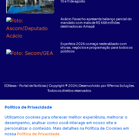
10 e 11 de agosto
Acácio Favacho apresenta balanço parcial do
mandato com mais de R$ 668 milhões
destinados ao Amapá
Expofeira 2026 começa neste sábado com
shows, negócios e programação para todos os
públicos
EDNews - Portal de Notícias | Copyright ® 2024 | Desenvolvido por RPenna Soluções.
Todos os direitos reservados.
Política de Privacidade
Utilizamos cookies para oferecer melhor experiência, melhorar o
desempenho, analisar como você interage em nosso site e
personalizar o conteúdo. Mais detalhes na Política de Cookies em
nossa
Política de Privacidade.