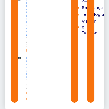
24h
Diego
Moura de
Segurança
Araújo
toma
Tecnologia
posse
como
Viagem
membro
substituto
e
do Pleno
do TRE-
Turismo
AP
7 de
agosto de
2026
Leia mais »
Macapá
terá
ônibus
gratuitos
durante a
Expofeira
2026
7 de
agosto
de 2026
Leia mais
»