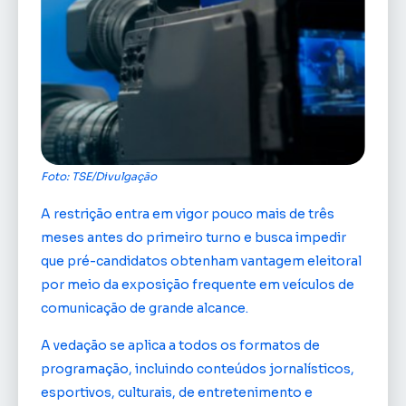
Foto: TSE/Divulgação
A restrição entra em vigor pouco mais de três
meses antes do primeiro turno e busca impedir
que pré-candidatos obtenham vantagem eleitoral
por meio da exposição frequente em veículos de
comunicação de grande alcance.
A vedação se aplica a todos os formatos de
programação, incluindo conteúdos jornalísticos,
esportivos, culturais, de entretenimento e