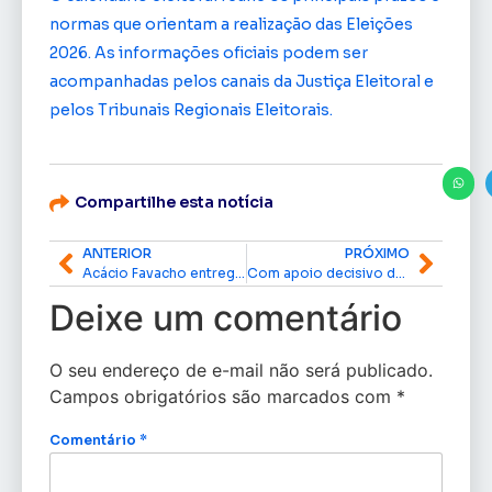
normas que orientam a realização das Eleições
2026. As informações oficiais podem ser
acompanhadas pelos canais da Justiça Eleitoral e
pelos Tribunais Regionais Eleitorais.
Compartilhe esta notícia
ANTERIOR
PRÓXIMO
Acácio Favacho entrega novo ‘Queirogão’ no padrão CBF e destaca quase R$ 26 milhões em investimentos para Laranjal do Jari
Com apoio decisivo de Acácio Favacho, Amapá lança aplicativo de telemedicina com atendimento 24 horas
Deixe um comentário
O seu endereço de e-mail não será publicado.
Campos obrigatórios são marcados com
*
Comentário
*