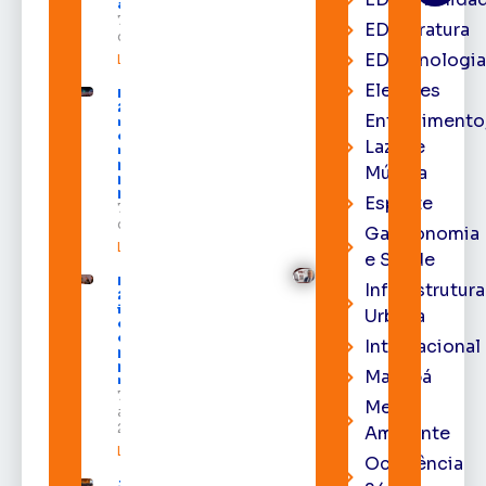
ao Amapá
7 de agosto
EDliteratura
de 2026
EDtecnologi
Leia mais »
Eleições
Expofeira
2026 começa
Entrenimento
neste sábado
com shows,
Lazer e
negócios e
programação
Música
para todos os
públicos
Esporte
7 de agosto
de 2026
Gastronomia
Leia mais »
e Saúde
Expofeira
Infraestrutura
2026
impulsiona
Urbana
economia
e aumenta
Internacional
procura
por hotéis
Macapá
na capital
7 de
Meio
agosto de
2026
Ambiente
Leia mais »
Ocorrência
Juiz