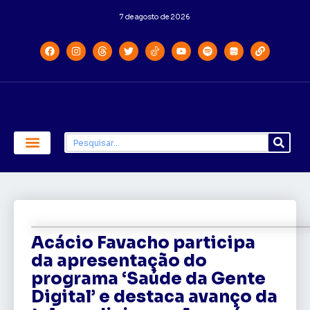
7 de agosto de 2026
Economia e Política
Saúde e Educação
Acácio Favacho participa
da apresentação do
programa ‘Saúde da Gente
Digital’ e destaca avanço da