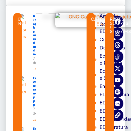
Amapá
Acácio
ÚLTIMAS
CATEGORIAS
REDES
Favacho
NOTÍCIAS
SOCIAIS
Cortes
apresenta
/
balanço
EDcast
STREAM
parcial do
mandato
Cultura
com mais
de R$ 668
milhões
Destaques
destinados
ao Amapá
Economia
7 de agosto
e Política
de 2026
Leia mais »
Educação
e Saúde
Expofeira
2026 começa
Emprego
neste sábado
com shows,
negócios e
EDacademia
programação
para todos os
EDbrasília
públicos
7 de agosto
EDcast
de 2026
EDcomunida
Leia mais »
EDliteratura
Expofeira