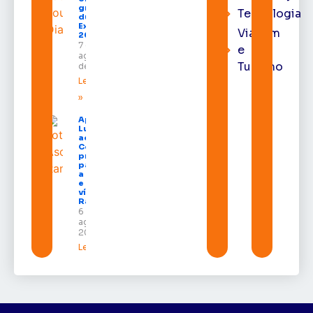
gratuitos
Tecnologia
durante a
Expofeira
Viagem
2026
7 de
e
agosto
Turismo
de 2026
Leia mais
»
Após veto,
Lula envia
ao
Congresso
projeto
para criar
a UNIFRON
e grava
vídeo para
Randolfe
6 de
agosto de
2026
Leia mais »