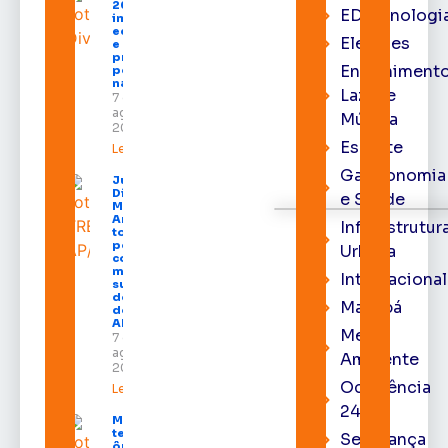
2026
EDtecnologi
impulsiona
economia
Eleições
e aumenta
procura
Entrenimento
por hotéis
na capital
Lazer e
7 de
agosto de
Música
2026
Esporte
Leia mais »
Gastronomia
Juiz
Diego
e Saúde
Moura de
Araújo
Infraestrutur
toma
posse
Urbana
como
membro
Internacional
substituto
do Pleno
Macapá
do TRE-
AP
Meio
7 de
agosto de
Ambiente
2026
Ocorrência
Leia mais »
24h
Macapá
terá
Segurança
ônibus