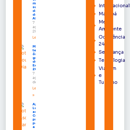
membro
Internacional
substituto
do Pleno
Macapá
do TRE-
AP
Meio
7 de
agosto de
Ambiente
2026
Ocorrência
Leia mais »
24h
Macapá
terá
Segurança
ônibus
gratuitos
Tecnologia
durante a
Expofeira
Viagem
2026
7 de
e
agosto
Turismo
de 2026
Leia mais
»
Após veto,
Lula envia
ao
Congresso
projeto
para criar
a UNIFRON