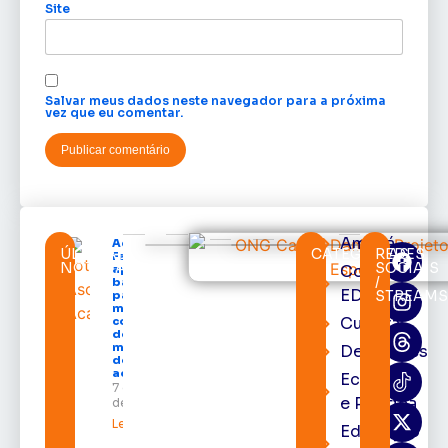
Site
Salvar meus dados neste navegador para a próxima
vez que eu comentar.
Amapá
Acácio
ÚLTIMAS
CATEGORIAS
REDES
Favacho
NOTÍCIAS
SOCIAIS
Cortes
apresenta
/
balanço
EDcast
STREAM
parcial do
mandato
Cultura
com mais
de R$ 668
milhões
Destaques
destinados
ao Amapá
Economia
7 de agosto
e Política
de 2026
Leia mais »
Educação