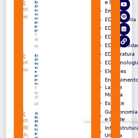
e Saúde
Expofeira
2026 começa
Emprego
neste sábado
com shows,
negócios e
EDacademia
programação
para todos os
EDbrasília
públicos
7 de agosto
EDcast
de 2026
EDcomunida
Leia mais »
EDliteratura
Expofeira
2026
EDtecnologi
impulsiona
economia
Eleições
e aumenta
procura
Entrenimento
por hotéis
na capital
Lazer e
7 de
agosto de
Música
2026
Esporte
Leia mais »
Gastronomia
Juiz
Diego
e Saúde
Moura de
Araújo
Infraestrutur
toma
posse
Urbana
como