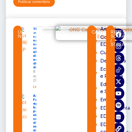
Amapá
TRE-AP
ÚLTIMAS
CATEGORIAS
REDES
suspende
NOTÍCIAS
SOCIAIS
Cortes
expediente
/
na sede e
EDcast
STREAM
nos
cartórios
Cultura
eleitorais
de todo o
estado nos
Destaques
dias 10 e 11
de agosto
Economia
8 de
e Política
agosto de
2026
Educação
Leia mais »
e Saúde
Acácio
Emprego
Favacho
apresenta
EDacademia
balanço
parcial do
mandato
EDbrasília
com mais
de R$ 668
EDcast
milhões
destinados