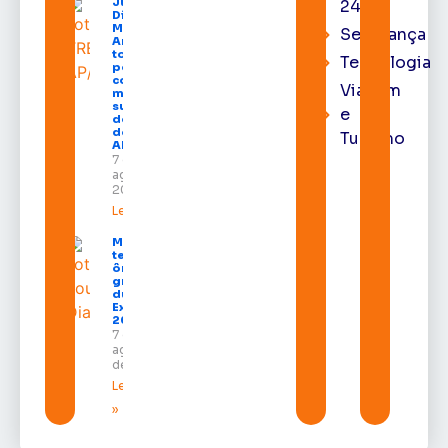
Juiz
24h
Diego
Moura de
Segurança
Araújo
toma
Tecnologia
posse
como
Viagem
membro
substituto
e
do Pleno
do TRE-
Turismo
AP
7 de
agosto de
2026
Leia mais »
Macapá
terá
ônibus
gratuitos
durante a
Expofeira
2026
7 de
agosto
de 2026
Leia mais
»