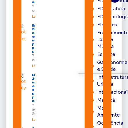
EDcomunida
ao Amapá
7 de agosto
EDliteratura
de 2026
EDtecnologi
Leia mais »
Eleições
Expofeira
2026 começa
Entrenimento
neste sábado
com shows,
Lazer e
negócios e
programação
Música
para todos os
públicos
Esporte
7 de agosto
de 2026
Gastronomia
Leia mais »
e Saúde
Expofeira
Infraestrutur
2026
impulsiona
Urbana
economia
e aumenta
Internacional
procura
por hotéis
Macapá
na capital
7 de
Meio
agosto de
2026
Ambiente
Leia mais »
Ocorrência