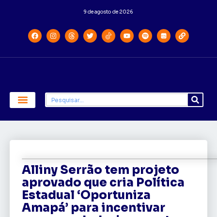
9 de agosto de 2026
Economia e Política
Saúde e Educação
Alliny Serrão tem projeto
aprovado que cria Política
Estadual ‘Oportuniza
Amapá’ para incentivar