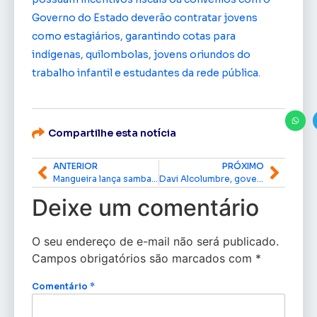
Governo do Estado deverão contratar jovens
como estagiários, garantindo cotas para
indígenas, quilombolas, jovens oriundos do
trabalho infantil e estudantes da rede pública.
Compartilhe esta notícia
ANTERIOR
PRÓXIMO
Mangueira lança samba-enredo em homenagem a mestre Sacaca e exalta cultura afro-amazonense do Amapá
Davi Alcolumbre, governador Clécio Luís e ministro das Comunicações cumprem agenda de inclusão digital no Amapá
Deixe um comentário
O seu endereço de e-mail não será publicado.
Campos obrigatórios são marcados com
*
Comentário
*