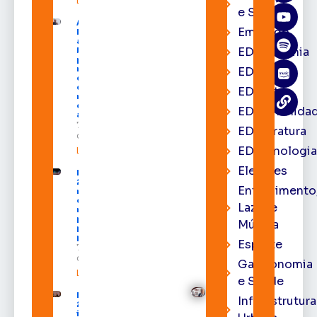
Leia mais »
e Saúde
Acácio
Emprego
Favacho
apresenta
EDacademia
balanço
parcial do
mandato
EDbrasília
com mais
de R$ 668
EDcast
milhões
destinados
EDcomunida
ao Amapá
7 de agosto
EDliteratura
de 2026
EDtecnologi
Leia mais »
Eleições
Expofeira
2026 começa
Entrenimento
neste sábado
com shows,
Lazer e
negócios e
programação
Música
para todos os
públicos
Esporte
7 de agosto
de 2026
Gastronomia
Leia mais »
e Saúde
Expofeira
Infraestrutura
2026
impulsiona