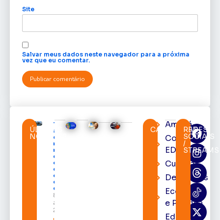
Site
Salvar meus dados neste navegador para a próxima
vez que eu comentar.
Amapá
TRE-AP
ÚLTIMAS
CATEGORIAS
REDES
suspende
NOTÍCIAS
SOCIAIS
Cortes
expediente
/
na sede e
EDcast
STREAMS
nos
cartórios
Cultura
eleitorais
de todo o
estado nos
Destaques
dias 10 e 11
de agosto
Economia
8 de
e Política
agosto de
2026
Educação