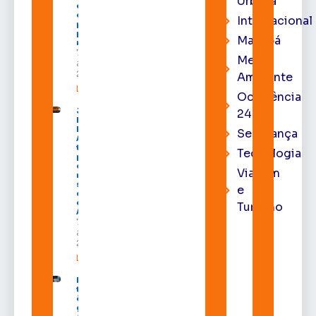
Urbana
economia
e aumenta
Internacional
procura
por hotéis
Macapá
na capital
7 de
Meio
agosto de
2026
Ambiente
Leia mais »
Ocorrência
Juiz
24h
Diego
Moura de
Segurança
Araújo
toma
Tecnologia
posse
como
Viagem
membro
substituto
e
do Pleno
do TRE-
Turismo
AP
7 de
agosto de
2026
Leia mais »
Macapá
terá
ônibus
gratuitos