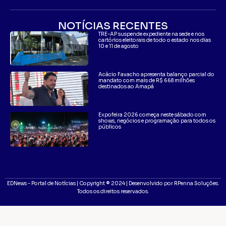
NOTÍCIAS RECENTES
TRE-AP suspende expediente na sede e nos
cartórios eleitorais de todo o estado nos dias
10 e 11 de agosto
Acácio Favacho apresenta balanço parcial do
mandato com mais de R$ 668 milhões
destinados ao Amapá
Expofeira 2026 começa neste sábado com
shows, negócios e programação para todos os
públicos
EDNews - Portal de Notícias | Copyright ® 2024 | Desenvolvido por RPenna Soluções.
Todos os direitos reservados.