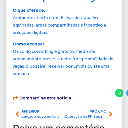
O que oferece:
Ambiente aberto com 15 ilhas de trabalho
equipadas, áreas compartilhadas e incentivo a
soluções digitais.
Como acessar:
O uso do coworking é gratuito, mediante
agendamento prévio, sujeito à disponibilidade de
vagas. É possível reservar por um dia ou até uma
semana.
Compartilhe esta notícia
ANTERIOR
PRÓXIMO
Lançado novo edital para acordo direto em precatórios com descontos de até 40% no Amapá
Operação da PF: Sesa reforça compromisso com transparência e diz que provocou investigação sobre fraudes em escalas de plantão