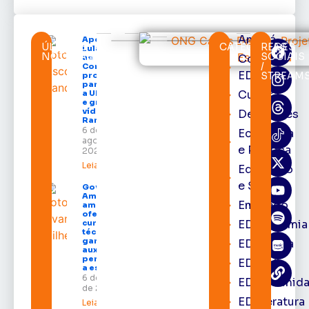
Amapá
Após veto,
ÚLTIMAS
CATEGORIAS
REDES
Lula envia
NOTÍCIAS
SOCIAIS
Cortes
ao
/
Congresso
EDcast
STREAM
projeto
para criar
Cultura
a UNIFRON
e grava
vídeo para
Destaques
Randolfe
6 de
Economia
agosto de
e Política
2026
Leia mais »
Educação
e Saúde
Governo do
Amapá
Emprego
amplia
oferta de
EDacademia
cursos
técnicos e
garante
EDbrasília
auxílio
permanência
EDcast
a estudantes
6 de agosto
EDcomunid
de 2026
EDliteratura
Leia mais »