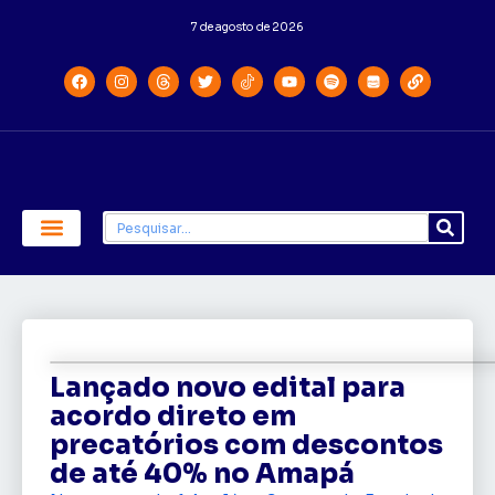
7 de agosto de 2026
Economia e Política
Saúde e Educação
Lançado novo edital para
acordo direto em
precatórios com descontos
de até 40% no Amapá