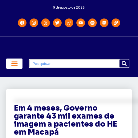
9 de agosto de 2026
Economia e Política
Saúde e Educação
Em 4 meses, Governo
garante 43 mil exames de
imagem a pacientes do HE
em Macapá