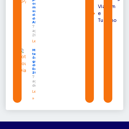
como
Viagem
membro
substituto
e
do Pleno
do TRE-
Turismo
AP
7 de
agosto de
2026
Leia mais »
Macapá
terá
ônibus
gratuitos
durante a
Expofeira
2026
7 de
agosto
de 2026
Leia mais
»