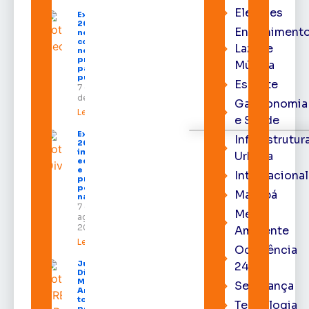
Eleições
Expofeira
2026 começa
Entrenimento
neste sábado
com shows,
Lazer e
negócios e
programação
Música
para todos os
públicos
Esporte
7 de agosto
de 2026
Gastronomia
Leia mais »
e Saúde
Expofeira
Infraestrutur
2026
impulsiona
Urbana
economia
e aumenta
Internacional
procura
por hotéis
Macapá
na capital
7 de
Meio
agosto de
2026
Ambiente
Leia mais »
Ocorrência
Juiz
24h
Diego
Moura de
Segurança
Araújo
toma
Tecnologia
posse