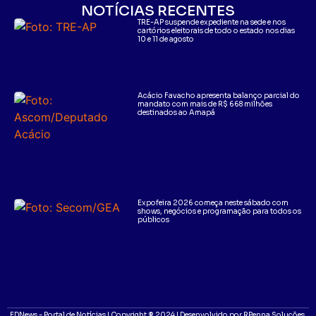
NOTÍCIAS RECENTES
TRE-AP suspende expediente na sede e nos
cartórios eleitorais de todo o estado nos dias
10 e 11 de agosto
Acácio Favacho apresenta balanço parcial do
mandato com mais de R$ 668 milhões
destinados ao Amapá
Expofeira 2026 começa neste sábado com
shows, negócios e programação para todos os
públicos
EDNews - Portal de Notícias | Copyright ® 2024 | Desenvolvido por RPenna Soluções.