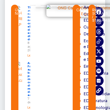
Amapá
TRE-AP
ÚLTIMAS
CATEGORIAS
REDES
suspende
NOTÍCIAS
SOCIAIS
Cortes
expediente
/
na sede e
EDcast
STREAM
nos
cartórios
Cultura
eleitorais
de todo o
estado nos
Destaques
dias 10 e 11
de agosto
Economia
8 de
e Política
agosto de
2026
Educação
Leia mais »
e Saúde
Acácio
Emprego
Favacho
apresenta
EDacademia
balanço
parcial do
mandato
EDbrasília
com mais
de R$ 668
EDcast
milhões
destinados
EDcomunida
ao Amapá
7 de agosto
EDliteratura
de 2026
EDtecnologi
Leia mais »