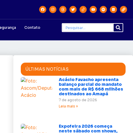
egurança
Contato
ÚLTIMAS NOTÍCIAS
Acácio Favacho apresenta
balanço parcial do mandato
com mais de R$ 668 milhões
destinados ao Amapá
7 de agosto de 2026
Leia mais »
Expofeira 2026 começa
neste sábado com shows,