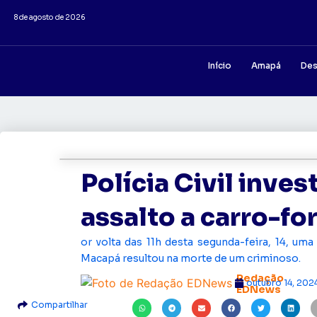
8 de agosto de 2026
Início
Amapá
Des
Polícia Civil inves
assalto a carro-f
or volta das 11h desta segunda-feira, 14, um
Macapá resultou na morte de um criminoso.
Redação
outubro 14, 202
EDNews
Compartilhar