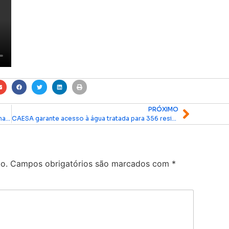
PRÓXIMO
Em 4 meses, Governo garante 43 mil exames de imagem a pacientes do HE em Macapá
CAESA garante acesso à água tratada para 356 residências em comunidades ribeirinhas do Amapá
o.
Campos obrigatórios são marcados com
*