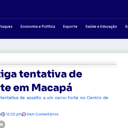
taques
Economia e Política
Esporte
Saúde e Educação
S
tiga tentativa de
orte em Macapá
a tentativa de assalto a um carro-forte no Centro de
4
12:20 pm
Sem Comentários