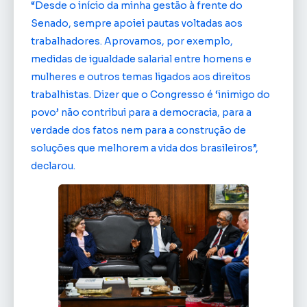
“Desde o início da minha gestão à frente do
Senado, sempre apoiei pautas voltadas aos
trabalhadores. Aprovamos, por exemplo,
medidas de igualdade salarial entre homens e
mulheres e outros temas ligados aos direitos
trabalhistas. Dizer que o Congresso é ‘inimigo do
povo’ não contribui para a democracia, para a
verdade dos fatos nem para a construção de
soluções que melhorem a vida dos brasileiros”,
declarou.