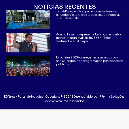
NOTÍCIAS RECENTES
TRE-AP suspende expediente na sede e nos
cartórios eleitorais de todo o estado nos dias
10 e 11 de agosto
Acácio Favacho apresenta balanço parcial do
mandato com mais de R$ 668 milhões
destinados ao Amapá
Expofeira 2026 começa neste sábado com
shows, negócios e programação para todos os
públicos
EDNews - Portal de Notícias | Copyright ® 2024 | Desenvolvido por RPenna Soluções.
Todos os direitos reservados.