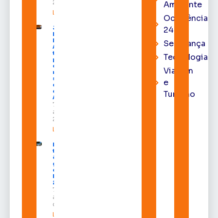
2026
Ambiente
Leia mais »
Ocorrência
Juiz
24h
Diego
Moura de
Segurança
Araújo
toma
Tecnologia
posse
como
Viagem
membro
substituto
e
do Pleno
do TRE-
Turismo
AP
7 de
agosto de
2026
Leia mais »
Macapá
terá
ônibus
gratuitos
durante a
Expofeira
2026
7 de
agosto
de 2026
Leia mais