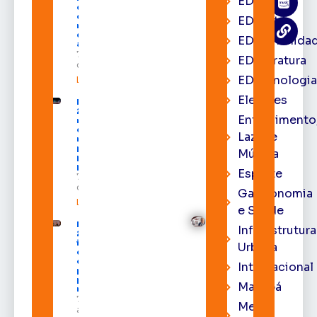
EDbrasília
com mais
de R$ 668
EDcast
milhões
destinados
EDcomunida
ao Amapá
7 de agosto
EDliteratura
de 2026
EDtecnologi
Leia mais »
Eleições
Expofeira
2026 começa
Entrenimento
neste sábado
com shows,
Lazer e
negócios e
programação
Música
para todos os
públicos
Esporte
7 de agosto
de 2026
Gastronomia
Leia mais »
e Saúde
Expofeira
Infraestrutura
2026
impulsiona
Urbana
economia
e aumenta
Internacional
procura
por hotéis
Macapá
na capital
7 de
Meio
agosto de