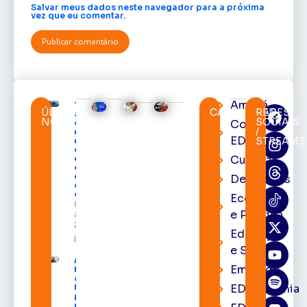
Salvar meus dados neste navegador para a próxima
vez que eu comentar.
Amapá
TRE-AP
ÚLTIMAS
CATEGORIAS
REDES
suspende
NOTÍCIAS
SOCIAIS
Cortes
expediente
/
na sede e
EDcast
STREAMS
nos
cartórios
Cultura
eleitorais
de todo o
estado nos
Destaques
dias 10 e 11
de agosto
Economia
8 de
e Política
agosto de
2026
Educação
Leia mais »
e Saúde
Acácio
Emprego
Favacho
apresenta
EDacademia
balanço
parcial do
mandato