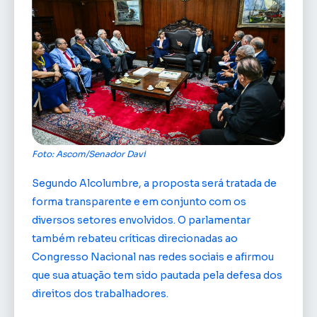
Foto: Ascom/Senador Davi
Segundo Alcolumbre, a proposta será tratada de
forma transparente e em conjunto com os
diversos setores envolvidos. O parlamentar
também rebateu críticas direcionadas ao
Congresso Nacional nas redes sociais e afirmou
que sua atuação tem sido pautada pela defesa dos
direitos dos trabalhadores.