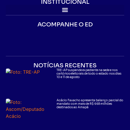
INSTITUCIONAL
ACOMPANHE O ED
NOTÍCIAS RECENTES
TRE-AP suspende expediente na sede e nos
cartórios eleitorais de todo o estado nos dias
10 e 11 de agosto
Acácio Favacho apresenta balanço parcial do
mandato com mais de R$ 668 milhões
destinados ao Amapá