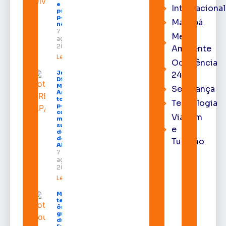
e aumenta
Internacional
procura
por hotéis
Macapá
na capital
7 de
Meio
agosto de
2026
Ambiente
Leia mais »
Ocorrência
Juiz
24h
Diego
Moura de
Segurança
Araújo
toma
Tecnologia
posse
como
Viagem
membro
substituto
e
do Pleno
do TRE-
Turismo
AP
7 de
agosto de
2026
Leia mais »
Macapá
terá
ônibus
gratuitos
durante a