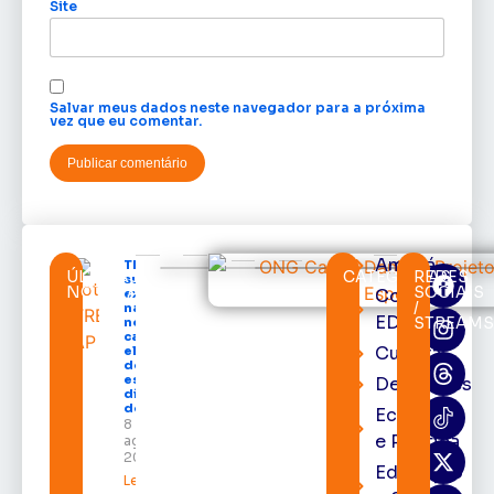
Site
Salvar meus dados neste navegador para a próxima
vez que eu comentar.
Amapá
TRE-AP
ÚLTIMAS
CATEGORIAS
REDES
suspende
NOTÍCIAS
SOCIAIS
Cortes
expediente
/
na sede e
EDcast
STREAM
nos
cartórios
Cultura
eleitorais
de todo o
estado nos
Destaques
dias 10 e 11
de agosto
Economia
8 de
e Política
agosto de
2026
Educação
Leia mais »