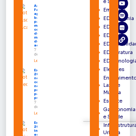
e Saúde
Acácio
Emprego
Favacho
apresenta
EDacademia
balanço
parcial do
mandato
EDbrasília
com mais
de R$ 668
EDcast
milhões
destinados
EDcomunida
ao Amapá
7 de agosto
EDliteratura
de 2026
EDtecnologi
Leia mais »
Eleições
Expofeira
2026 começa
Entrenimento
neste sábado
com shows,
Lazer e
negócios e
programação
Música
para todos os
públicos
Esporte
7 de agosto
de 2026
Gastronomia
Leia mais »
e Saúde
Expofeira
Infraestrutur
2026
impulsiona
Urbana
economia