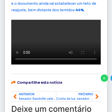
e o documento ainda vai estabelecer um teto de
reajuste, bem distante dos temidos
44%
.
Compartilhe esta notícia
ANTERIOR
PRÓXIMO
Senador Randolfe celebra chegada de “Internet histórica” ao Amapá
Conta de luz: senador Randolfe celebra MP que baniu reajuste
Deixe um comentário