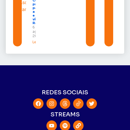
Congresso
projeto
para criar
a UNIFRON
e grava
vídeo para
Randolfe
6 de
agosto de
2026
Leia mais »
REDES SOCIAIS
STREAMS