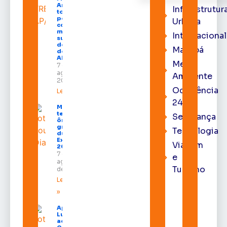
Araújo
Infraestrutur
toma
posse
Urbana
como
membro
Internacional
substituto
do Pleno
Macapá
do TRE-
AP
Meio
7 de
agosto de
Ambiente
2026
Ocorrência
Leia mais »
24h
Macapá
terá
Segurança
ônibus
gratuitos
Tecnologia
durante a
Expofeira
Viagem
2026
7 de
e
agosto
Turismo
de 2026
Leia mais
»
Após veto,
Lula envia
ao