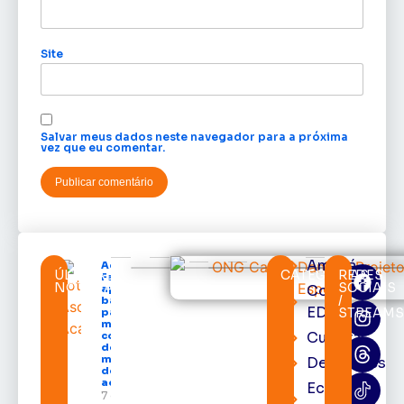
Site
Salvar meus dados neste navegador para a próxima
vez que eu comentar.
Amapá
Acácio
ÚLTIMAS
CATEGORIAS
REDES
Favacho
NOTÍCIAS
SOCIAIS
Cortes
apresenta
/
balanço
EDcast
STREAM
parcial do
mandato
Cultura
com mais
de R$ 668
milhões
Destaques
destinados
ao Amapá
Economia
7 de agosto