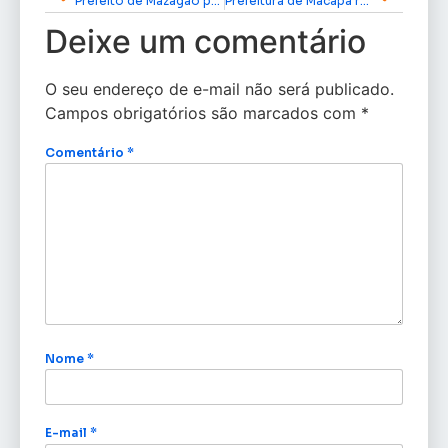
Prefeito de Mazagão prestigia abertura da Feira ‘Mulheres no Controle’ e celebra empreendedorismo feminino
Prefeitura de Macapá realiza Prova de Vida para aposentados e pensionistas
Deixe um comentário
O seu endereço de e-mail não será publicado.
Campos obrigatórios são marcados com
*
Comentário
*
Nome
*
E-mail
*