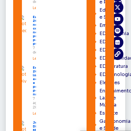
e Política
de 2026
Leia mais »
Educação
e Saúde
Expofeira
2026 começa
Emprego
neste sábado
com shows,
negócios e
EDacademia
programação
para todos os
EDbrasília
públicos
7 de agosto
EDcast
de 2026
EDcomunida
Leia mais »
EDliteratura
Expofeira
2026
EDtecnologi
impulsiona
economia
Eleições
e aumenta
procura
Entrenimento
por hotéis
na capital
Lazer e
7 de
agosto de
Música
2026
Esporte
Leia mais »
Gastronomia
Juiz
Diego
e Saúde
Moura de