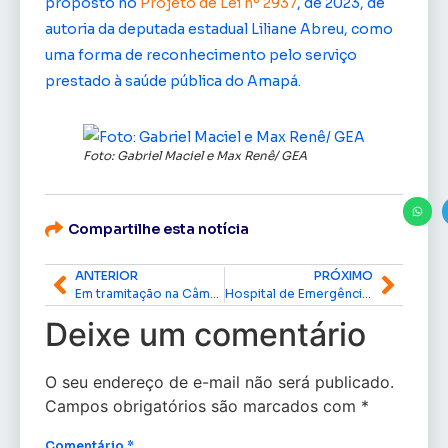
proposto no
Projeto de Lei nº 2937
, de 2023, de
autoria da deputada estadual Liliane Abreu, como
uma forma de reconhecimento pelo serviço
prestado à saúde pública do Amapá.
Foto: Gabriel Maciel e Max Renê/ GEA
Compartilhe esta notícia
ANTERIOR
PRÓXIMO
Em tramitação na Câmara dos Deputados, PL do senador Davi endurece Lei de Crimes Ambientais
Hospital de Emergência de Macapá implanta ouvidoria; saiba como vai funcionar
Deixe um comentário
O seu endereço de e-mail não será publicado.
Campos obrigatórios são marcados com
*
Comentário
*