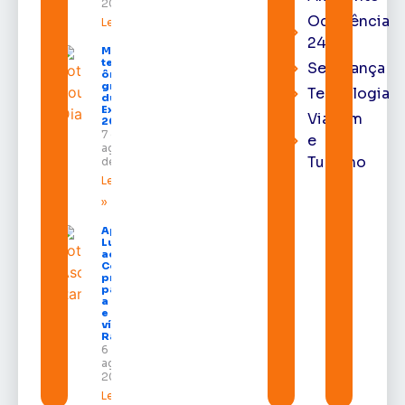
2026
Ocorrência
Leia mais »
24h
Macapá
terá
Segurança
ônibus
gratuitos
Tecnologia
durante a
Expofeira
Viagem
2026
7 de
e
agosto
Turismo
de 2026
Leia mais
»
Após veto,
Lula envia
ao
Congresso
projeto
para criar
a UNIFRON
e grava
vídeo para
Randolfe
6 de
agosto de
2026
Leia mais »