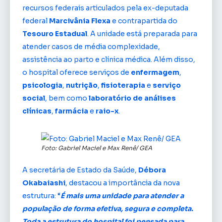
recursos federais articulados pela ex-deputada
federal
Marcivânia Flexa
e contrapartida do
Tesouro Estadual
. A unidade está preparada para
atender casos de média complexidade,
assistência ao parto e clínica médica. Além disso,
o hospital oferece serviços de
enfermagem
,
psicologia
,
nutrição
,
fisioterapia
e
serviço
social
, bem como
laboratório de análises
clínicas
,
farmácia
e
raio-x
.
Foto: Gabriel Maciel e Max Renê/ GEA
A secretária de Estado da Saúde,
Débora
Okabaiashi
, destacou a importância da nova
estrutura: “
É mais uma unidade para atender a
população de forma efetiva, segura e completa.
Toda a estrutura do hospital foi pensada para