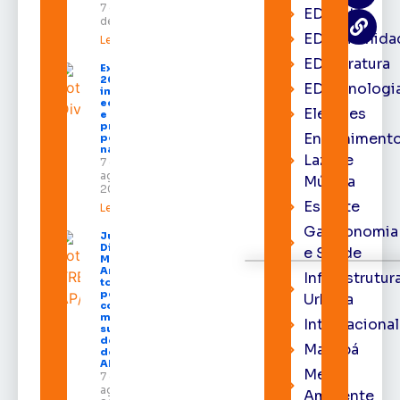
7 de agosto
EDcast
de 2026
EDcomunida
Leia mais »
EDliteratura
Expofeira
2026
EDtecnologi
impulsiona
economia
Eleições
e aumenta
procura
Entrenimento
por hotéis
na capital
Lazer e
7 de
agosto de
Música
2026
Esporte
Leia mais »
Gastronomia
Juiz
Diego
e Saúde
Moura de
Araújo
Infraestrutur
toma
posse
Urbana
como
membro
Internacional
substituto
do Pleno
Macapá
do TRE-
AP
Meio
7 de
agosto de
Ambiente