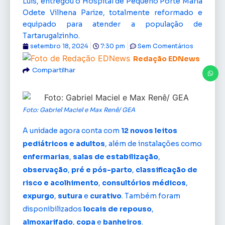
Luís, entregou o Hospital de Pequeno Porte Maria
Odete Vilhena Parize, totalmente reformado e
equipado para atender a população de
Tartarugalzinho.
setembro 18, 2024
7:30 pm
Sem Comentários
Redação EDNews
Compartilhar
Foto: Gabriel Maciel e Max Renê/ GEA
A unidade agora conta com
12 novos leitos
pediátricos e adultos
, além de instalações como
enfermarias
,
salas de estabilização
,
observação
,
pré e pós-parto
,
classificação de
risco e acolhimento
,
consultórios médicos
,
expurgo
,
sutura
e
curativo
. Também foram
disponibilizados
locais de repouso
,
almoxarifado
,
copa
e
banheiros
.