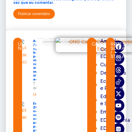
vez que eu comentar.
Amapá
Acácio
ÚLTIMAS
CATEGORIAS
REDES
Favacho
NOTÍCIAS
SOCIAIS
Cortes
apresenta
/
balanço
EDcast
STREAM
parcial do
mandato
Cultura
com mais
de R$ 668
milhões
Destaques
destinados
ao Amapá
Economia
7 de agosto
e Política
de 2026
Leia mais »
Educação
e Saúde
Expofeira
2026 começa
Emprego
neste sábado
com shows,
negócios e
EDacademia
programação
para todos os
EDbrasília
públicos