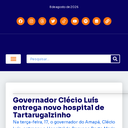
8 de agosto de 2026
Economia e Política
Saúde e Educação
Governador Clécio Luís
entrega novo hospital de
Tartarugalzinho
Na terça-feira, 17, o governador do Amapá, Clécio