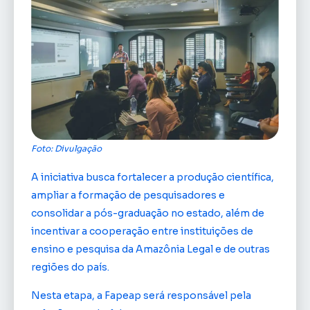
Foto: Divulgação
A iniciativa busca fortalecer a produção científica,
ampliar a formação de pesquisadores e
consolidar a pós-graduação no estado, além de
incentivar a cooperação entre instituições de
ensino e pesquisa da Amazônia Legal e de outras
regiões do país.
Nesta etapa, a Fapeap será responsável pela