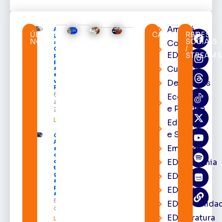
Amapá
Após veto,
ÚLTIMAS
CATEGORIAS
REDES
Lula envia
NOTÍCIAS
SOCIAIS
Cortes
ao
/
Congresso
EDcast
STREAMS
projeto
para criar
Cultura
a UNIFRON
e grava
vídeo para
Destaques
Randolfe
6 de
Economia
agosto de
e Política
2026
Leia mais »
Educação
e Saúde
Governo do
Amapá
Emprego
amplia
oferta de
EDacademia
cursos
técnicos e
garante
EDbrasília
auxílio
permanência
EDcast
a estudantes
6 de agosto
EDcomunida
de 2026
EDliteratura
Leia mais »