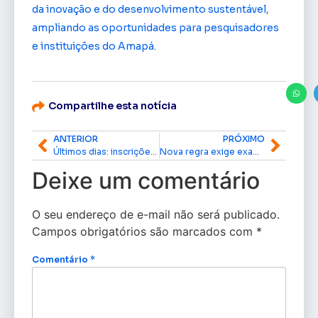
da inovação e do desenvolvimento sustentável,
ampliando as oportunidades para pesquisadores
e instituições do Amapá.
Compartilhe esta notícia
ANTERIOR
PRÓXIMO
Últimos dias: inscrições para avaliadores do Carnaval Amapaense 2027 encerram em 30 de junho
Nova regra exige exame toxicológico para emissão da primeira CNH; confira as clínicas credenciadas no Amapá
Deixe um comentário
O seu endereço de e-mail não será publicado.
Campos obrigatórios são marcados com
*
Comentário
*