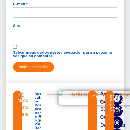
E-mail
*
Site
Salvar meus dados neste navegador para a próxima
vez que eu comentar.
Amapá
Após veto,
ÚLTIMAS
CATEGORIAS
REDES
Lula envia
NOTÍCIAS
SOCIAIS
Cortes
ao
/
Congresso
EDcast
STREAM
projeto
para criar
Cultura
a UNIFRON
e grava
vídeo para
Destaques
Randolfe