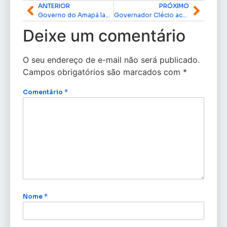
ANTERIOR
PRÓXIMO
Governo do Amapá lança edital para fortalecer pesquisas e pós-graduação no estado
Governador Clécio acompanha chegada de helicóptero que será UTI aérea do GTA no Amapá
Deixe um comentário
O seu endereço de e-mail não será publicado.
Campos obrigatórios são marcados com
*
Comentário
*
Nome
*