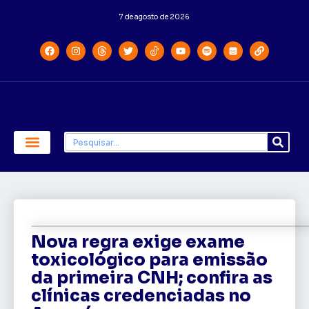
7 de agosto de 2026
Economia e Política
Saúde e Educação
Nova regra exige exame
toxicológico para emissão
da primeira CNH; confira as
clínicas credenciadas no