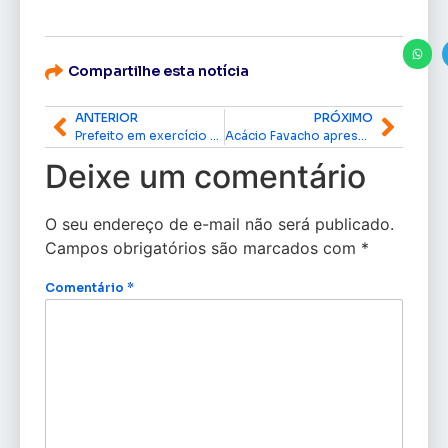
Compartilhe esta notícia
ANTERIOR
PRÓXIMO
Prefeito em exercício de Macapá faz apelo por reajuste salarial e união em favor dos servidores
Acácio Favacho apresenta Fórum Habita Amapá 2026 e convida população para debate sobre moradia
Deixe um comentário
O seu endereço de e-mail não será publicado.
Campos obrigatórios são marcados com
*
Comentário
*