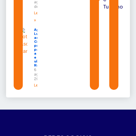
agosto
Turismo
de 2026
Leia mais
»
Após veto,
Lula envia
ao
Congresso
projeto
para criar
a UNIFRON
e grava
vídeo para
Randolfe
6 de
agosto de
2026
Leia mais »