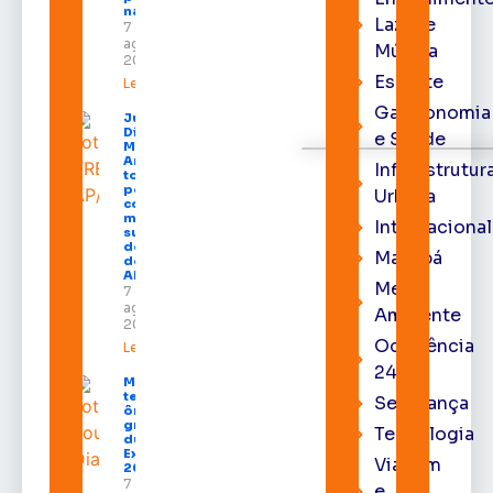
na capital
Lazer e
7 de
agosto de
Música
2026
Esporte
Leia mais »
Gastronomia
Juiz
Diego
e Saúde
Moura de
Araújo
Infraestrutur
toma
posse
Urbana
como
membro
Internacional
substituto
do Pleno
Macapá
do TRE-
AP
Meio
7 de
agosto de
Ambiente
2026
Ocorrência
Leia mais »
24h
Macapá
terá
Segurança
ônibus
gratuitos
Tecnologia
durante a
Expofeira
Viagem
2026
7 de
e