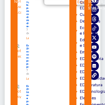
NOTÍCIAS
SOCIAIS
Cortes
apresenta
/
balanço
EDcast
STREAM
parcial do
mandato
Cultura
com mais
de R$ 668
milhões
Destaques
destinados
ao Amapá
Economia
7 de agosto
e Política
de 2026
Leia mais »
Educação
e Saúde
Expofeira
2026 começa
Emprego
neste sábado
com shows,
negócios e
EDacademia
programação
para todos os
EDbrasília
públicos
7 de agosto
EDcast
de 2026
EDcomunida
Leia mais »
EDliteratura
Expofeira
2026
EDtecnologi
impulsiona
economia
Eleições
e aumenta
procura
Entrenimento
por hotéis