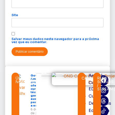
Site
Salvar meus dados neste navegador para a próxima
vez que eu comentar.
Amapá
Governo do
ÚLTIMAS
CATEGORIAS
REDES
Amapá
NOTÍCIAS
SOCIAIS
Cortes
amplia
/
oferta de
EDcast
STREAM
cursos
técnicos e
Cultura
garante
auxílio
permanência
Destaques
a estudantes
6 de agosto
Economia
de 2026