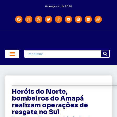
6 de agosto de 2026
Economia e Política
Saúde e Educação
Heróis do Norte,
bombeiros do Amapá
realizam operações de
resgate no Sul