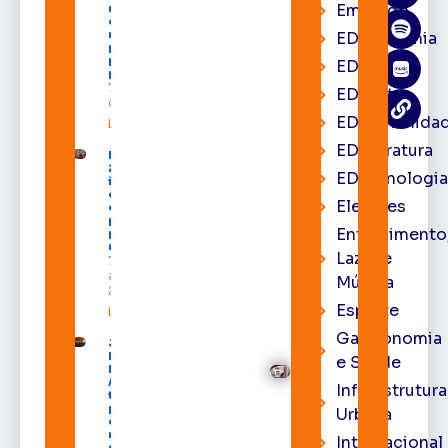
Emprego
neste sábado
com shows,
negócios e
EDacademia
programação
para todos os
EDbrasília
públicos
7 de agosto
EDcast
de 2026
EDcomunida
Leia mais »
EDliteratura
Expofeira
2026
EDtecnologi
impulsiona
economia
Eleições
e aumenta
procura
Entrenimento
por hotéis
na capital
Lazer e
7 de
agosto de
Música
2026
Esporte
Leia mais »
Gastronomia
Juiz
Diego
e Saúde
Moura de
Araújo
Infraestrutura
toma
posse
Urbana
como
membro
Internacional
substituto