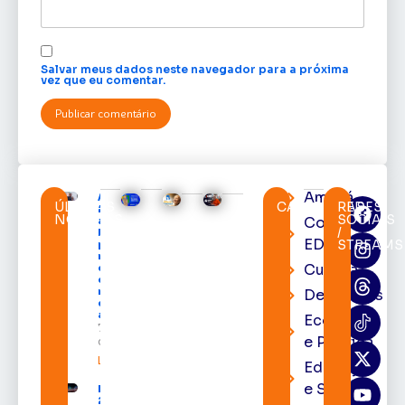
Salvar meus dados neste navegador para a próxima
vez que eu comentar.
Amapá
Acácio
ÚLTIMAS
CATEGORIAS
REDES
Favacho
NOTÍCIAS
SOCIAIS
Cortes
apresenta
/
balanço
EDcast
STREAMS
parcial do
mandato
Cultura
com mais
de R$ 668
milhões
Destaques
destinados
ao Amapá
Economia
7 de agosto
e Política
de 2026
Leia mais »
Educação
e Saúde
Expofeira
2026 começa