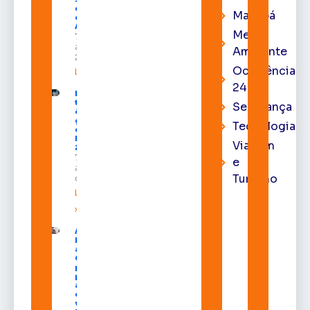
do Pleno
Macapá
do TRE-
AP
Meio
7 de
agosto de
Ambiente
2026
Ocorrência
Leia mais »
24h
Macapá
terá
Segurança
ônibus
gratuitos
Tecnologia
durante a
Expofeira
Viagem
2026
7 de
e
agosto
Turismo
de 2026
Leia mais
»
Após veto,
Lula envia
ao
Congresso
projeto
para criar
a UNIFRON
e grava
vídeo para