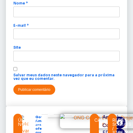
Nome
*
E-mail
*
Site
Salvar meus dados neste navegador para a próxima
vez que eu comentar.
Amapá
Governo do
ÚLTIMAS
CATEGORIAS
REDES
Amapá
NOTÍCIAS
SOCIAIS
Cortes
amplia
/
oferta de
EDcast
STREAM
cursos