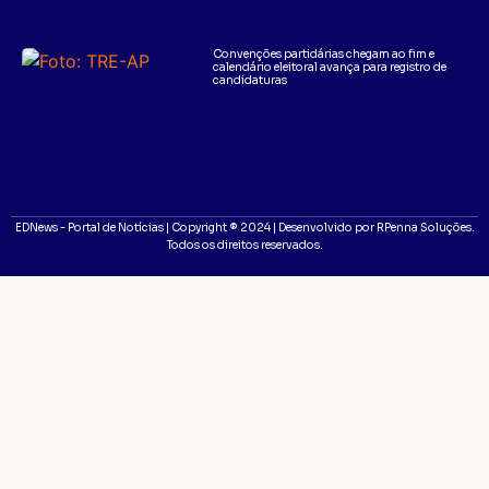
Convenções partidárias chegam ao fim e
calendário eleitoral avança para registro de
candidaturas
EDNews - Portal de Notícias | Copyright ® 2024 | Desenvolvido por RPenna Soluções.
Todos os direitos reservados.