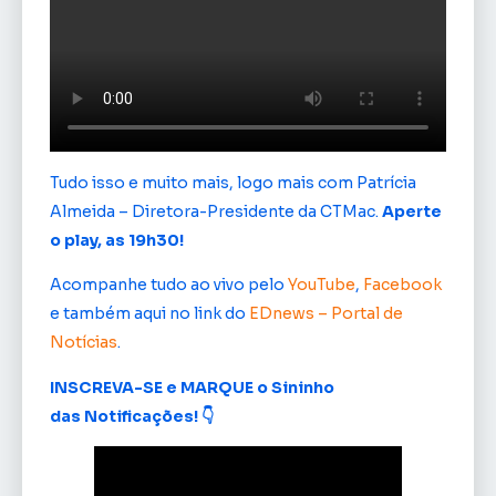
Tudo isso e muito mais, logo mais com Patrícia
Almeida – Diretora-Presidente da CTMac.
Aperte
o play, as 19h30!
Acompanhe tudo ao vivo pelo
YouTube
,
Facebook
e também aqui no link do
EDnews – Portal de
Notícias
.
INSCREVA-SE e MARQUE o Sininho
das Notificações! 👇