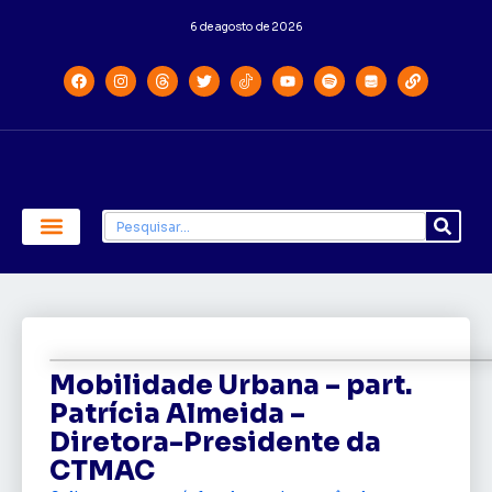
6 de agosto de 2026
Economia e Política
Saúde e Educação
Mobilidade Urbana – part.
Patrícia Almeida –
Diretora-Presidente da
CTMAC