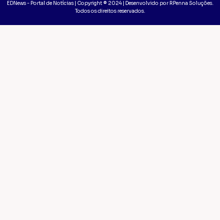
EDNews - Portal de Notícias | Copyright ® 2024 | Desenvolvido por RPenna Soluções.
Todos os direitos reservados.