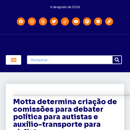
6 de agosto de 2026
Economia e Política
Saúde e Educação
Motta determina criação de
comissões para debater
política para autistas e
auxílio-transporte para