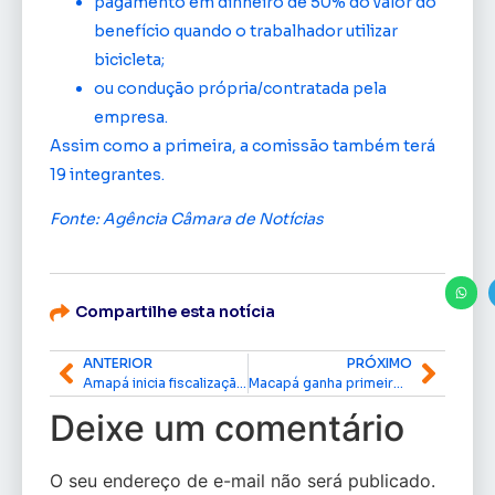
pagamento em dinheiro de 50% do valor do
benefício quando o trabalhador utilizar
bicicleta;
ou condução própria/contratada pela
empresa.
Assim como a primeira, a comissão também terá
19 integrantes.
Fonte: Agência Câmara de Notícias
Compartilhe esta notícia
ANTERIOR
PRÓXIMO
Amapá inicia fiscalização do IPVA e Licenciamento em 1º de outubro
Macapá ganha primeiro teatro municipal em homenagem a Fernando Canto
Deixe um comentário
O seu endereço de e-mail não será publicado.