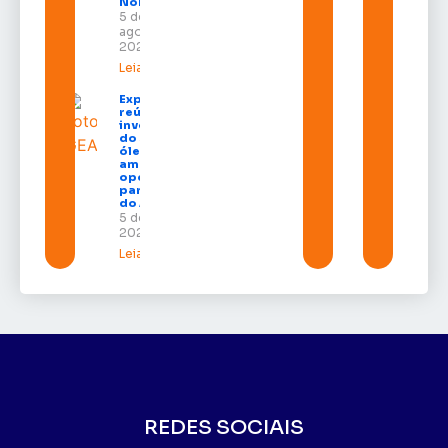
Norte
5 de
agosto de
2026
Leia mais »
Expofeira 2026
reúne grandes
investidores
do setor de
óleo e gás e
amplia
oportunidades
para empresas
do Amapá
5 de agosto de
2026
Leia mais »
REDES SOCIAIS