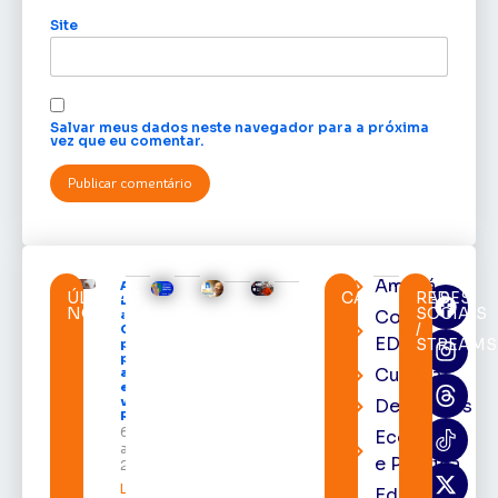
Site
Salvar meus dados neste navegador para a próxima
vez que eu comentar.
Amapá
Após veto,
ÚLTIMAS
CATEGORIAS
REDES
Lula envia
NOTÍCIAS
SOCIAIS
Cortes
ao
/
Congresso
EDcast
STREAMS
projeto
para criar
Cultura
a UNIFRON
e grava
vídeo para
Destaques
Randolfe
6 de
Economia
agosto de
e Política
2026
Leia mais »
Educação