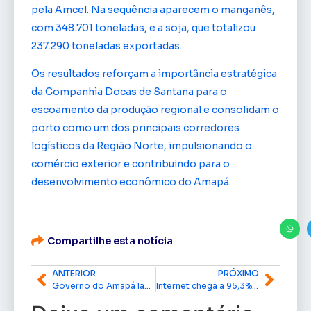
pela Amcel. Na sequência aparecem o manganês,
com 348.701 toneladas, e a soja, que totalizou
237.290 toneladas exportadas.
Os resultados reforçam a importância estratégica
da Companhia Docas de Santana para o
escoamento da produção regional e consolidam o
porto como um dos principais corredores
logísticos da Região Norte, impulsionando o
comércio exterior e contribuindo para o
desenvolvimento econômico do Amapá.
Compartilhe esta notícia
ANTERIOR
PRÓXIMO
Governo do Amapá lança programa Ronda Minibox para reforçar segurança de pequenos comércios
Internet chega a 95,3% dos domicílios no Amapá e acesso segue em expansão, aponta IBGE