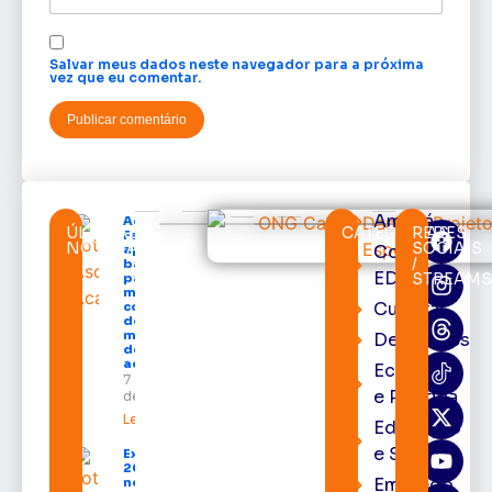
Salvar meus dados neste navegador para a próxima
vez que eu comentar.
Amapá
Acácio
ÚLTIMAS
CATEGORIAS
REDES
Favacho
NOTÍCIAS
SOCIAIS
Cortes
apresenta
/
balanço
EDcast
STREAM
parcial do
mandato
Cultura
com mais
de R$ 668
milhões
Destaques
destinados
ao Amapá
Economia
7 de agosto
e Política
de 2026
Leia mais »
Educação
e Saúde
Expofeira
2026 começa
Emprego
neste sábado