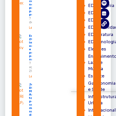
com shows,
negócios e
EDacademia
programação
para todos os
EDbrasília
públicos
7 de agosto
EDcast
de 2026
EDcomunida
Leia mais »
EDliteratura
Expofeira
2026
EDtecnologi
impulsiona
economia
Eleições
e aumenta
procura
Entrenimento
por hotéis
na capital
Lazer e
7 de
agosto de
Música
2026
Esporte
Leia mais »
Gastronomia
Juiz
Diego
e Saúde
Moura de
Araújo
Infraestrutur
toma
posse
Urbana
como
membro
Internacional
substituto
do Pleno