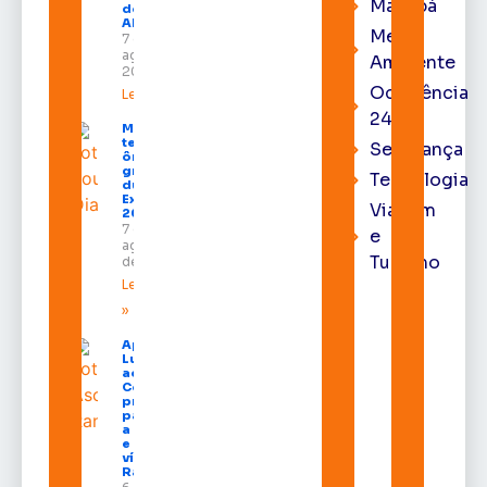
Macapá
do TRE-
AP
Meio
7 de
agosto de
Ambiente
2026
Ocorrência
Leia mais »
24h
Macapá
terá
Segurança
ônibus
gratuitos
Tecnologia
durante a
Expofeira
Viagem
2026
7 de
e
agosto
Turismo
de 2026
Leia mais
»
Após veto,
Lula envia
ao
Congresso
projeto
para criar
a UNIFRON
e grava
vídeo para
Randolfe