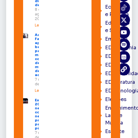
dias 10 e 11
de agosto
Economia
8 de
e Política
agosto de
2026
Educação
Leia mais »
e Saúde
Acácio
Emprego
Favacho
apresenta
EDacademia
balanço
parcial do
mandato
EDbrasília
com mais
de R$ 668
EDcast
milhões
destinados
EDcomunida
ao Amapá
7 de agosto
EDliteratura
de 2026
EDtecnologi
Leia mais »
Eleições
Expofeira
2026 começa
Entrenimento
neste sábado
com shows,
Lazer e
negócios e
programação
Música
para todos os
públicos
Esporte
7 de agosto
de 2026