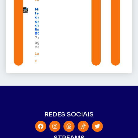
Macapá
terá
ônibus
gratuitos
durante a
Expofeira
2026
7 de
agosto
de 2026
Leia mais
»
REDES SOCIAIS
STREAMS