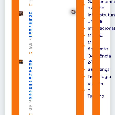
Gastronomia
Leia mais »
e Saúde
Expofeira
Infraestrutur
2026
impulsiona
Urbana
economia
e aumenta
Internacional
procura
por hotéis
Macapá
na capital
7 de
Meio
agosto de
2026
Ambiente
Leia mais »
Ocorrência
Juiz
24h
Diego
Moura de
Segurança
Araújo
toma
Tecnologia
posse
como
Viagem
membro
substituto
e
do Pleno
do TRE-
Turismo
AP
7 de
agosto de
2026
Leia mais »