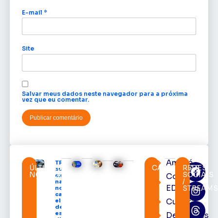
E-mail
*
Site
Salvar meus dados neste navegador para a próxima
vez que eu comentar.
Amapá
TRE-AP
ÚLTIMAS
CATEGORIAS
REDES
suspende
NOTÍCIAS
SOCIAIS
Cortes
expediente
/
na sede e
EDcast
STREAM
nos
cartórios
Cultura
eleitorais
de todo o
estado nos
Destaques