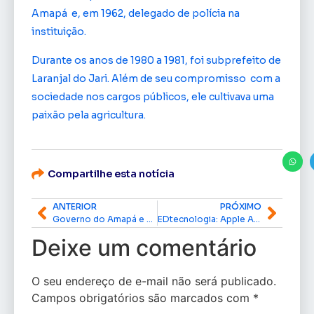
Amapá e, em 1962, delegado de polícia na
instituição.
Durante os anos de 1980 a 1981, foi subprefeito de
Laranjal do Jari. Além de seu compromisso com a
sociedade nos cargos públicos, ele cultivava uma
paixão pela agricultura.
Compartilhe esta notícia
ANTERIOR
PRÓXIMO
Governo do Amapá e Ministério da Saúde promovem vacinação contra a dengue em Santana, neste sábado, 13
EDtecnologia: Apple AI, visionOS 2.0, iOS 18: O que esperar da Apple durante WWDC 2024
Deixe um comentário
O seu endereço de e-mail não será publicado.
Campos obrigatórios são marcados com
*