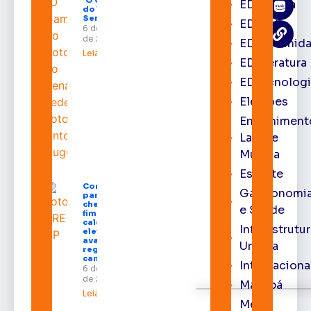
‘O Caminho
EDbrasília
do Voto’ no
Senado
EDcast
6 de agosto
de 2026
EDcomunid
Leia mais »
EDliteratura
EDtecnologi
Eleições
Entreniment
Lazer e
Música
Esporte
Convenções
Gastronomi
partidárias
chegam ao
e Saúde
fim e
calendário
Infraestrutu
eleitoral
avança para
Urbana
registro de
candidaturas
Internaciona
6 de agosto
de 2026
Macapá
Leia mais »
Meio