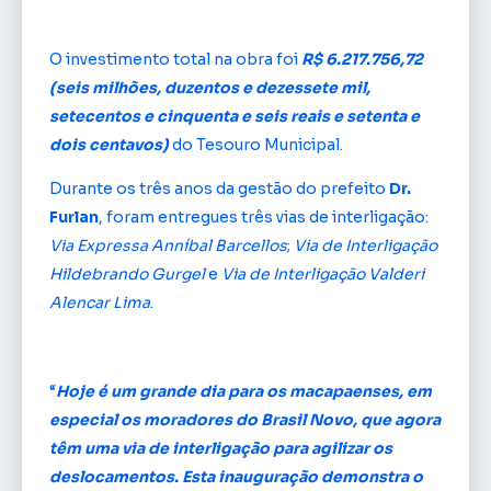
O investimento total na obra foi
R$ 6.217.756,72
(seis milhões, duzentos e dezessete mil,
setecentos e cinquenta e seis reais e setenta e
dois centavos)
do Tesouro Municipal.
Durante os três anos da gestão do prefeito
Dr.
Furlan
, foram entregues três vias de interligação:
Via Expressa Anníbal Barcellos
;
Via de Interligação
Hildebrando Gurgel
e
Via de Interligação Valderi
Alencar Lima
.
“
Hoje é um grande dia para os macapaenses, em
especial os moradores do Brasil Novo, que agora
têm uma via de interligação para agilizar os
deslocamentos. Esta inauguração demonstra o