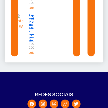
2026
Leia mais »
Expofeira 2026
reúne grandes
investidores
do setor de
óleo e gás e
amplia
oportunidades
para empresas
do Amapá
5 de agosto de
2026
Leia mais »
REDES SOCIAIS