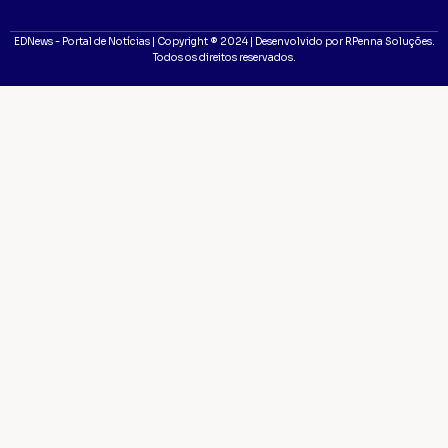
EDNews - Portal de Notícias | Copyright ® 2024 | Desenvolvido por RPenna Soluções.
Todos os direitos reservados.