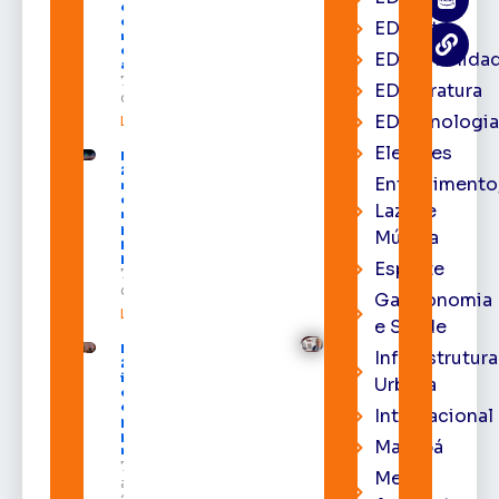
com mais
de R$ 668
EDcast
milhões
destinados
EDcomunida
ao Amapá
7 de agosto
EDliteratura
de 2026
EDtecnologi
Leia mais »
Eleições
Expofeira
2026 começa
Entrenimento
neste sábado
com shows,
Lazer e
negócios e
programação
Música
para todos os
públicos
Esporte
7 de agosto
de 2026
Gastronomia
Leia mais »
e Saúde
Expofeira
Infraestrutura
2026
impulsiona
Urbana
economia
e aumenta
Internacional
procura
por hotéis
Macapá
na capital
7 de
Meio
agosto de