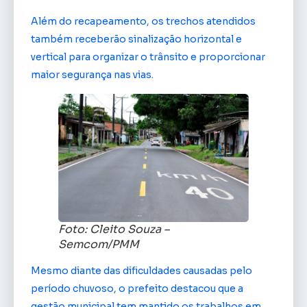
Além do recapeamento, os trechos atendidos
também receberão sinalização horizontal e
vertical para organizar o trânsito e proporcionar
maior segurança nas vias.
Foto: Cleito Souza –
Semcom/PMM
Mesmo diante das dificuldades causadas pelo
período chuvoso, o prefeito destacou que a
gestão municipal tem mantido os trabalhos em