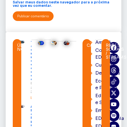
Salvar meus dados neste navegador para a próxima
vez que eu comentar.
Amapá
TRE-AP
ÚLTIMAS
CATEGORIAS
REDES
suspende
NOTÍCIAS
SOCIAIS
Cortes
expediente
/
na sede e
EDcast
STREAMS
nos
cartórios
Cultura
eleitorais
de todo o
estado nos
Destaques
dias 10 e 11
de agosto
Economia
8 de
e Política
agosto de
2026
Educação
Leia mais »
e Saúde
Acácio
Emprego
Favacho
apresenta
EDacademia
balanço
parcial do
mandato
EDbrasília