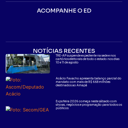
ACOMPANHE O ED
NOTÍCIAS RECENTES
TRE-AP suspende expediente na sede e nos
cartórios eleitorais de todo o estado nos dias
10 e 11 de agosto
Acácio Favacho apresenta balanço parcial do
mandato com mais de R$ 668 milhões
destinados ao Amapá
Expofeira 2026 começa neste sábado com
shows, negócios e programação para todos os
públicos