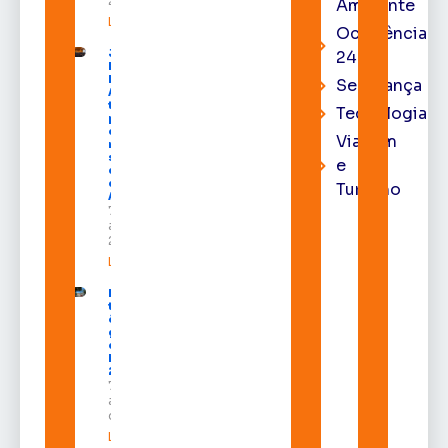
2026
Ambiente
Leia mais »
Ocorrência
Juiz
24h
Diego
Moura de
Segurança
Araújo
toma
Tecnologia
posse
como
Viagem
membro
substituto
e
do Pleno
do TRE-
Turismo
AP
7 de
agosto de
2026
Leia mais »
Macapá
terá
ônibus
gratuitos
durante a
Expofeira
2026
7 de
agosto
de 2026
Leia mais