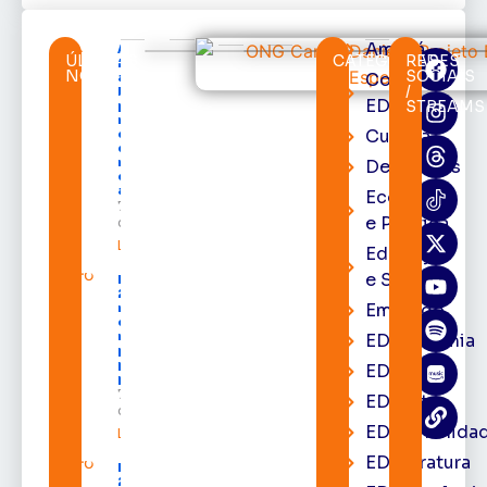
Amapá
Acácio
ÚLTIMAS
CATEGORIAS
REDES
Favacho
NOTÍCIAS
SOCIAIS
Cortes
apresenta
/
balanço
EDcast
STREAMS
parcial do
mandato
Cultura
com mais
de R$ 668
milhões
Destaques
destinados
ao Amapá
Economia
7 de agosto
e Política
de 2026
Leia mais »
Educação
e Saúde
Expofeira
2026 começa
Emprego
neste sábado
com shows,
negócios e
EDacademia
programação
para todos os
EDbrasília
públicos
7 de agosto
EDcast
de 2026
EDcomunida
Leia mais »
EDliteratura
Expofeira
2026