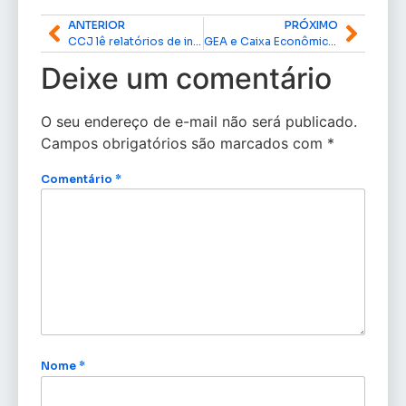
ANTERIOR
PRÓXIMO
CCJ lê relatórios de indicação de Flavio Dino e Paulo Gonet; Alcolumbre confirma sabatina conjunta
GEA e Caixa Econômica realizam sorteio de moradias do Miracema
Deixe um comentário
O seu endereço de e-mail não será publicado.
Campos obrigatórios são marcados com
*
Comentário
*
Nome
*