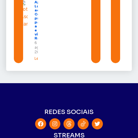
Após veto,
Lula envia
ao
Congresso
projeto
para criar
a UNIFRON
e grava
vídeo para
Randolfe
6 de
agosto de
2026
Leia mais »
REDES SOCIAIS
STREAMS