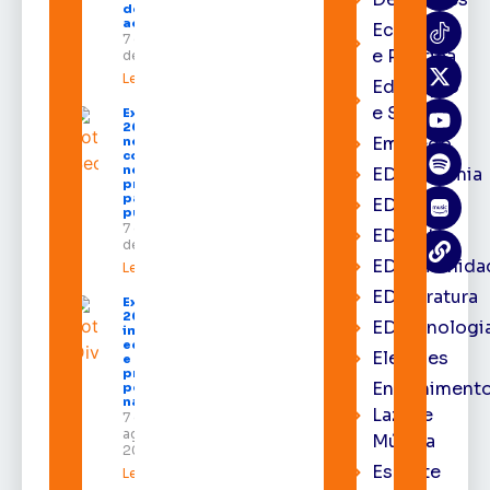
destinados
ao Amapá
Economia
7 de agosto
e Política
de 2026
Leia mais »
Educação
e Saúde
Expofeira
2026 começa
Emprego
neste sábado
com shows,
negócios e
EDacademia
programação
para todos os
EDbrasília
públicos
7 de agosto
EDcast
de 2026
EDcomunida
Leia mais »
EDliteratura
Expofeira
2026
EDtecnologi
impulsiona
economia
Eleições
e aumenta
procura
Entrenimento
por hotéis
na capital
Lazer e
7 de
agosto de
Música
2026
Esporte
Leia mais »