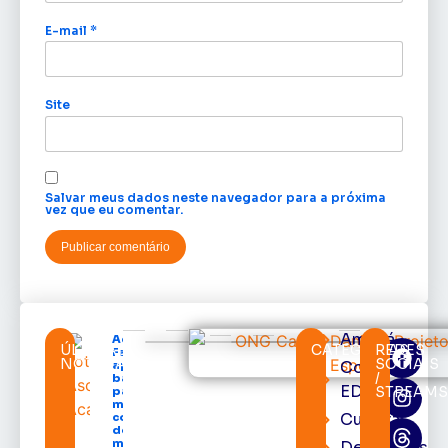
E-mail
*
Site
Salvar meus dados neste navegador para a próxima
vez que eu comentar.
Amapá
Acácio
ÚLTIMAS
CATEGORIAS
REDES
Favacho
NOTÍCIAS
SOCIAIS
Cortes
apresenta
/
balanço
EDcast
STREAM
parcial do
mandato
Cultura
com mais
de R$ 668
milhões
Destaques