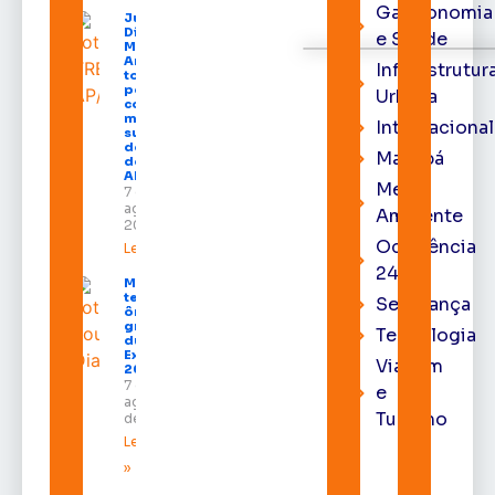
Gastronomia
Juiz
Diego
e Saúde
Moura de
Araújo
Infraestrutur
toma
posse
Urbana
como
membro
Internacional
substituto
do Pleno
Macapá
do TRE-
AP
Meio
7 de
agosto de
Ambiente
2026
Ocorrência
Leia mais »
24h
Macapá
terá
Segurança
ônibus
gratuitos
Tecnologia
durante a
Expofeira
Viagem
2026
7 de
e
agosto
Turismo
de 2026
Leia mais
»