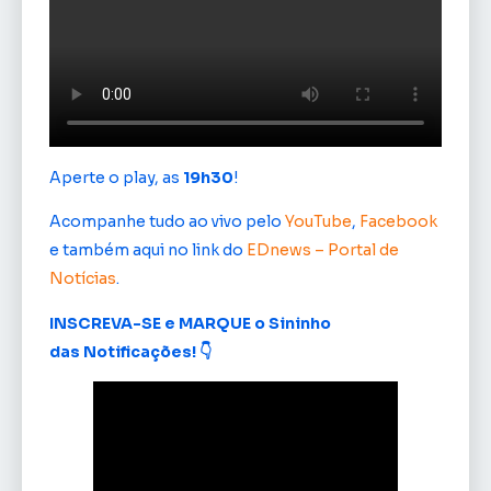
Aperte o play, as
19h30
!
Acompanhe tudo ao vivo pelo
YouTube
,
Facebook
e também aqui no link do
EDnews – Portal de
Notícias
.
INSCREVA-SE e MARQUE o Sininho
das Notificações! 👇