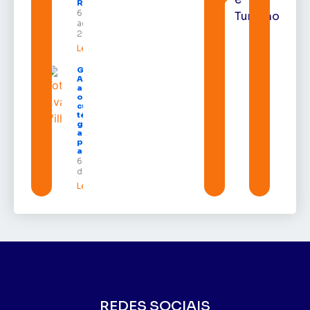
Randolfe
6 de
Turismo
agosto de
2026
Leia mais »
Governo do
Amapá
amplia
oferta de
cursos
técnicos e
garante
auxílio
permanência
a estudantes
6 de agosto
de 2026
Leia mais »
REDES SOCIAIS