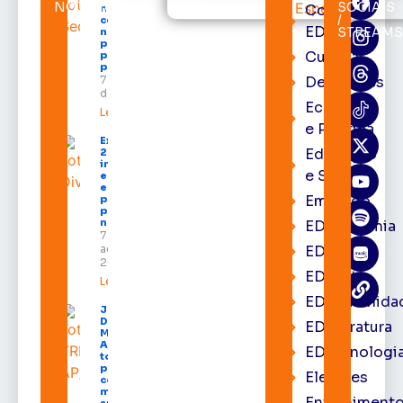
NOTÍCIAS
SOCIAIS
Cortes
neste sábado
/
com shows,
EDcast
STREAMS
negócios e
programação
Cultura
para todos os
públicos
7 de agosto
Destaques
de 2026
Economia
Leia mais »
e Política
Expofeira
Educação
2026
impulsiona
e Saúde
economia
e aumenta
Emprego
procura
por hotéis
na capital
EDacademia
7 de
agosto de
EDbrasília
2026
EDcast
Leia mais »
EDcomunida
Juiz
Diego
EDliteratura
Moura de
Araújo
EDtecnologi
toma
posse
Eleições
como
membro
Entrenimento
substituto