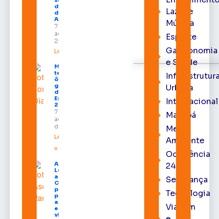
do Pleno
Lazer e
do TRE-
AP
Música
7 de
agosto de
Esporte
2026
Gastronomia
Leia mais »
e Saúde
Macapá
terá
Infraestrutur
ônibus
gratuitos
Urbana
durante a
Expofeira
Internacional
2026
7 de
Macapá
agosto
de 2026
Meio
Leia mais
Ambiente
»
Ocorrência
Após veto,
24h
Lula envia
ao
Segurança
Congresso
projeto
Tecnologia
para criar
a UNIFRON
Viagem
e grava
vídeo para
e