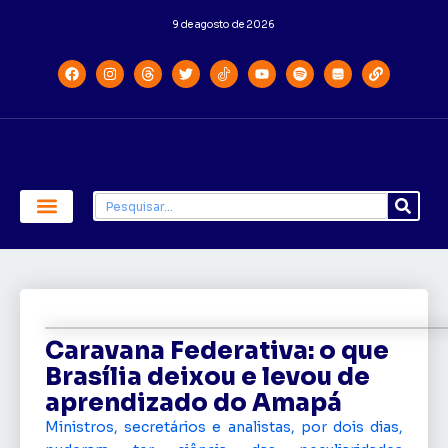
9 de agosto de 2026
Economia e Política
Saúde e Educação
Caravana Federativa: o que
Brasília deixou e levou de
aprendizado do Amapá
Ministros, secretários e analistas, por dois dias,