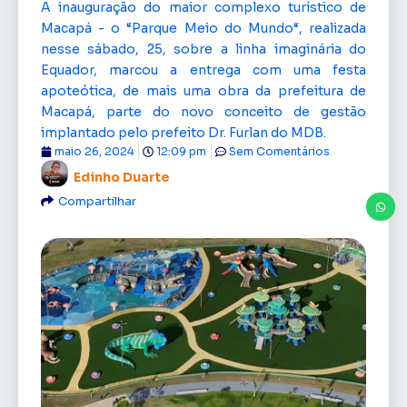
A inauguração do maior complexo turístico de
Macapá - o “Parque Meio do Mundo“, realizada
nesse sábado, 25, sobre a linha imaginária do
Equador, marcou a entrega com uma festa
apoteótica, de mais uma obra da prefeitura de
Macapá, parte do novo conceito de gestão
implantado pelo prefeito Dr. Furlan do MDB.
maio 26, 2024
12:09 pm
Sem Comentários
Edinho Duarte
Compartilhar