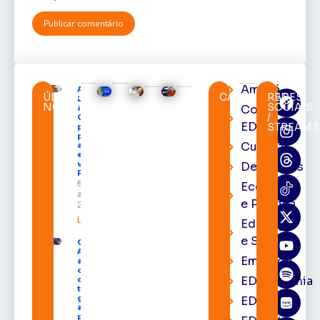
Amapá
Após veto,
ÚLTIMAS
CATEGORIAS
REDES
Lula envia
NOTÍCIAS
SOCIAIS
Cortes
ao
/
Congresso
EDcast
STREAMS
projeto
para criar
Cultura
a UNIFRON
e grava
vídeo para
Destaques
Randolfe
6 de
Economia
agosto de
e Política
2026
Leia mais »
Educação
e Saúde
Governo do
Amapá
Emprego
amplia
oferta de
EDacademia
cursos
técnicos e
garante
EDbrasília
auxílio
permanência