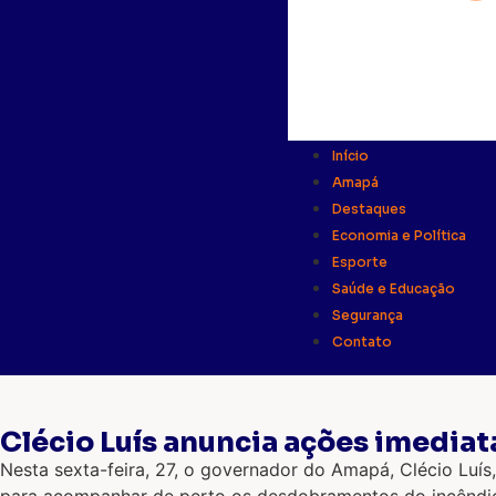
Início
Amapá
Destaques
Economia e Política
Esporte
Saúde e Educação
Segurança
Contato
Clécio Luís anuncia ações imediat
Nesta sexta-feira, 27, o governador do Amapá, Clécio Luís
para acompanhar de perto os desdobramentos do incêndio 