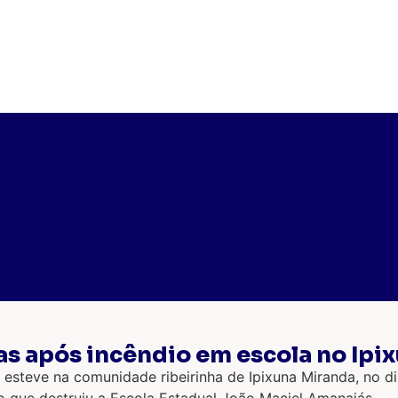
as após incêndio em escola no Ipi
, esteve na comunidade ribeirinha de Ipixuna Miranda, no 
que destruiu a Escola Estadual João Maciel Amanajás.