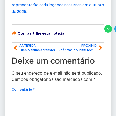
representarão cada legenda nas urnas em outubro
de 2026.
Compartilhe esta notícia
ANTERIOR
PRÓXIMO
Clécio anuncia transferência de área e garante regularização para 520 famílias da ocupação Brasil Novo 3
Agências do INSS fecham durante feriado de Corpus Christi e retomam atendimento na segunda-feira
Deixe um comentário
O seu endereço de e-mail não será publicado.
Campos obrigatórios são marcados com
*
Comentário
*