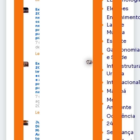
Eleições
Expofeira
2026 começa
Entrenimento
neste sábado
com shows,
Lazer e
negócios e
programação
Música
para todos os
públicos
Esporte
7 de agosto
de 2026
Gastronomia
Leia mais »
e Saúde
Expofeira
Infraestrutur
2026
impulsiona
Urbana
economia
e aumenta
Internacional
procura
por hotéis
Macapá
na capital
7 de
Meio
agosto de
2026
Ambiente
Leia mais »
Ocorrência
Juiz
24h
Diego
Moura de
Segurança
Araújo
toma