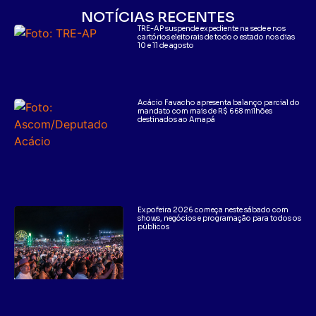
NOTÍCIAS RECENTES
TRE-AP suspende expediente na sede e nos
cartórios eleitorais de todo o estado nos dias
10 e 11 de agosto
Acácio Favacho apresenta balanço parcial do
mandato com mais de R$ 668 milhões
destinados ao Amapá
Expofeira 2026 começa neste sábado com
shows, negócios e programação para todos os
públicos