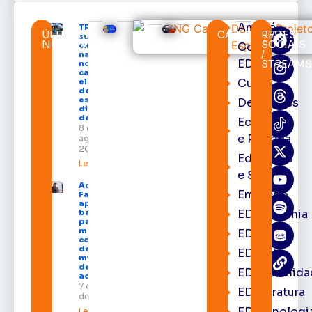
Amapá
TRE-AP
ÚLTIMAS
CATEGORIAS
REDES
suspende
NOTÍCIAS
SOCIAIS
Cortes
expediente
/
na sede e
EDcast
STREAM
nos
cartórios
Cultura
eleitorais
de todo o
estado nos
Destaques
dias 10 e 11
de agosto
Economia
8 de
e Política
agosto de
2026
Educação
Leia mais »
e Saúde
Acácio
Emprego
Favacho
apresenta
EDacademia
balanço
parcial do
mandato
EDbrasília
com mais
de R$ 668
EDcast
milhões
destinados
EDcomunida
ao Amapá
7 de agosto
EDliteratura
de 2026
EDtecnologi
Leia mais »