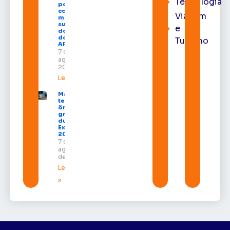
Tecnologia
posse
como
Viagem
membro
substituto
e
do Pleno
do TRE-
Turismo
AP
7 de
agosto de
2026
Leia mais »
Macapá
terá
ônibus
gratuitos
durante a
Expofeira
2026
7 de
agosto
de 2026
Leia mais
»