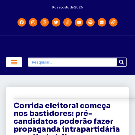
9 de agosto de 2026
Economia e Política
Saúde e Educação
Corrida eleitoral começa
nos bastidores: pré-
candidatos poderão fazer
propaganda intrapartidária