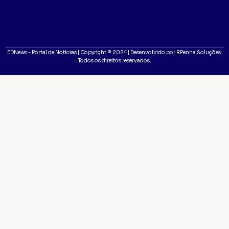
EDNews - Portal de Notícias | Copyright ® 2024 | Desenvolvido por RPenna Soluções.
Todos os direitos reservados.