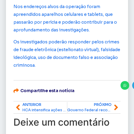
Nos endereços alvos da operação foram
apreendidos aparelhos celulares e tablets, que
passarão por perícia e poderão contribuir para o
aprofundamento das investigações.
Os investigados poderão responder pelos crimes
de fraude eletrônica (estelionato virtual), falsidade
ideológica, uso de documento falso e associação
criminosa.
Compartilhe esta notícia
ANTERIOR
PRÓXIMO
HCA intensifica ações de prevenção e acompanha cenário das síndromes respiratórias no Amapá
Governo Federal reconhece situação de emergência em 16 municípios do Amapá por doenças respiratórias
Deixe um comentário