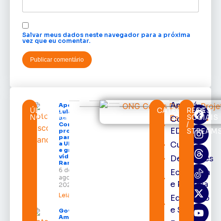
Salvar meus dados neste navegador para a próxima
vez que eu comentar.
Amapá
Após veto,
ÚLTIMAS
CATEGORIAS
REDES
Lula envia
NOTÍCIAS
SOCIAIS
Cortes
ao
/
Congresso
EDcast
STREAM
projeto
para criar
Cultura
a UNIFRON
e grava
vídeo para
Destaques
Randolfe
6 de
Economia
agosto de
e Política
2026
Leia mais »
Educação
e Saúde
Governo do
Amapá