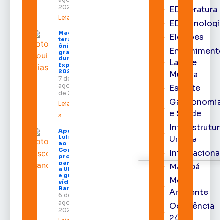
2026
EDliteratura
Leia mais »
EDtecnologi
Macapá
Eleições
terá
ônibus
Entreniment
gratuitos
durante a
Lazer e
Expofeira
2026
Música
7 de
agosto
Esporte
de 2026
Gastronomi
Leia mais
e Saúde
»
Infraestrutu
Após veto,
Lula envia
Urbana
ao
Congresso
Internaciona
projeto
para criar
Macapá
a UNIFRON
e grava
Meio
vídeo para
Randolfe
Ambiente
6 de
agosto de
Ocorrência
2026
24h