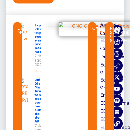
Amapá
Expofeira
ÚLTIMAS
CATEGORIAS
REDES
2026
NOTÍCIAS
SOCIAIS
Cortes
impulsiona
/
economia
EDcast
STREAM
e aumenta
procura
Cultura
por hotéis
na capital
7 de
Destaques
agosto de
Economia
2026
Leia mais »
e Política
Educação
Juiz
Diego
e Saúde
Moura de
Araújo
Emprego
toma
posse
EDacademia
como
membro
substituto
EDbrasília
do Pleno
do TRE-
EDcast
AP
7 de
EDcomunid
agosto de