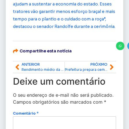
ajudam a sustentar a economia do estado. Esses
tratores vão garantir menos esforço braçal e mais
tempo para o plantio e o cuidado com a roça”,
destacou o senador Randolfe durante a cerimônia.
Compartilhe esta notícia
ANTERIOR
PRÓXIMO
Rendimento médio da população amapaense atinge R$ 2.857 em 2025, aponta IBGE
Prefeitura prepara cemitérios de Macapá para visitas no Dia das Mães
Deixe um comentário
O seu endereço de e-mail não será publicado.
Campos obrigatórios são marcados com
*
Comentário
*