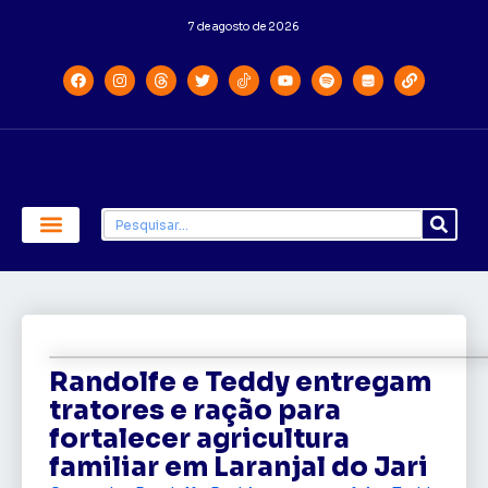
7 de agosto de 2026
Economia e Política
Saúde e Educação
Randolfe e Teddy entregam
tratores e ração para
fortalecer agricultura
familiar em Laranjal do Jari